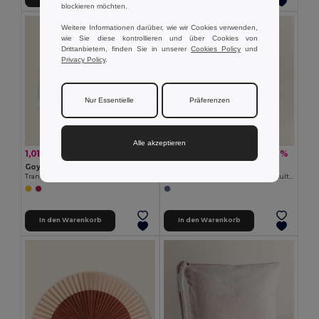
blockieren möchten.
Weitere Informationen darüber, wie wir Cookies verwenden,
wie Sie diese kontrollieren und über Cookies von
Drittanbietern, finden Sie in unserer
Cookies Policy
und
Privacy Policy
.
Nur Essentielle
Präferenzen
Alle akzeptieren
1,01 €
2,09 €
-2%
-17%
1,02 €
2,53 €
Goya 34054
Goya 53007
Transluzente PVC-Kulturtasche mit Reißverschluss SOFIE
Recycling-Baumwolle und Denim Kulturbeutel mit Reißverschluss NASHVILLE
In den Warenkorb
In den Warenkorb