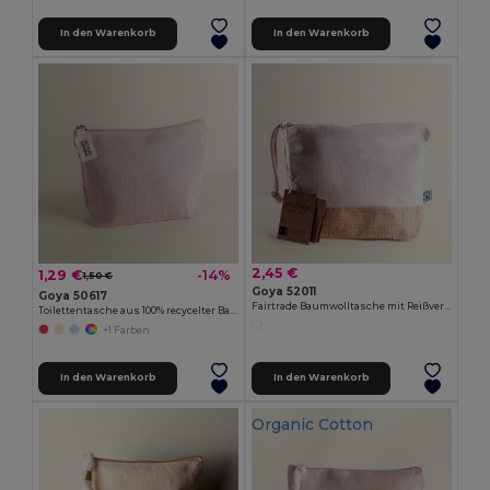
In den Warenkorb
In den Warenkorb
2,45 €
1,29 €
-14%
1,50 €
Goya 52011
Goya 50617
Fairtrade Baumwolltasche mit Reißverschluss und Kordelgriff VOLCANIC
Toilettentasche aus 100% recycelter Baumwolle, 140g/m² TETIAROA
+1 Farben
In den Warenkorb
In den Warenkorb
Organic Cotton