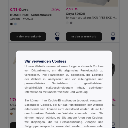
2,52 €
0,71 €
-30%
1,01 €
Goya 50620
BONNE NUIT Schlafmaske
Toilettenbeutel aus 100% RPET 300D Material SHED
GiftRetail MO9233
In den Warenkorb
In den Warenkorb
Wir verwenden Cookies
Unsere Website verwendet sowohl eigene als auch Cookies
von Drittanbietern, um die allgemeine Funktionalität zu
verbessern, Ihre Präferenzen zu speichern, die Leistung
der Website zu analysieren und ein reibungsloses und
personalisiertes Surferlebnis zu gewährleisten,
einschließlich maßgeschneidertem Inhalt, optimierten
Interaktionen mit unserer Website und Werbung.
1,76 €
2,82 €
-19%
-16%
2,17 €
3,36 €
Sie können Ihre Cookie-Einstellungen jederzeit verwalten.
Essenzielle Cookies, die für das Funktionieren der Website
OSOLE COS Kosmetiktasche Fairtrade
PARKBAG Gürteltasche/Crosswear Tasche
erforderlich sind, können nicht deaktiviert werden, da sie für
GiftRetail MO2095
GiftRetail MO9513
den korrekten Betrieb der Website erforderlich sind. Sie
können jedoch wählen, ob Sie andere Arten von Cookies,
wie diejenigen, die für Personalisierung, Analyse und
Zielgruppenansprache verwendet werden, zulassen oder
In den Warenkorb
In den Warenkorb