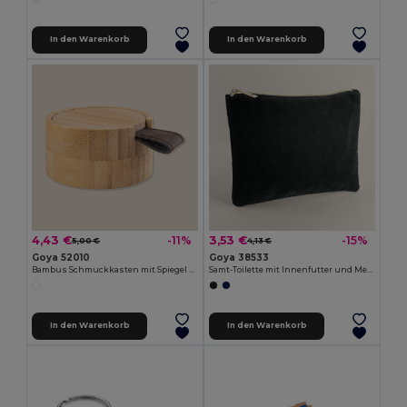
In den Warenkorb
In den Warenkorb
4,43 €
3,53 €
-11%
-15%
5,00 €
4,13 €
Goya 52010
Goya 38533
Bambus Schmuckkasten mit Spiegel und Dekorgriff GLARE
Samt-Toilette mit Innenfutter und Metallzug CARPET
In den Warenkorb
In den Warenkorb