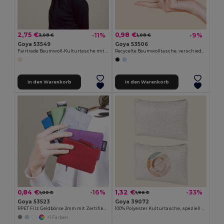
2,75 €
0,98 €
-11%
-9%
3,08 €
1,08 €
Goya 53549
Goya 53506
Fairtrade Baumwoll-Kulturtasche mit Juteboden und Griff PALAWAN
Recycelte Baumwolltasche, verschiedene Farben, GRS-Zertifikat KALA
In den Warenkorb
In den Warenkorb
0,84 €
1,32 €
-16%
-33%
1,00 €
1,96 €
Goya 53523
Goya 39072
RPET Filz Geldbörse 2mm mit Zertifikat ROVER
100% Polyester Kulturtasche, speziell entworfen SION
+1 Farben