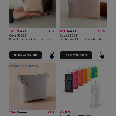
1,24 €
1,41 €
-11%
-30%
1,39 €
2,02 €
Goya 53023
Goya 38062
Recycelte Baumwolltasche mit goldfarbenem Reißverschluss ARGENT
Bio-Baumwoll Kulturtasche Naturfarbe mit Reißverschluss AIRY
In den Warenkorb
In den Warenkorb
Organic Cotton
0,90 €
1,74 €
-7%
1,86 €