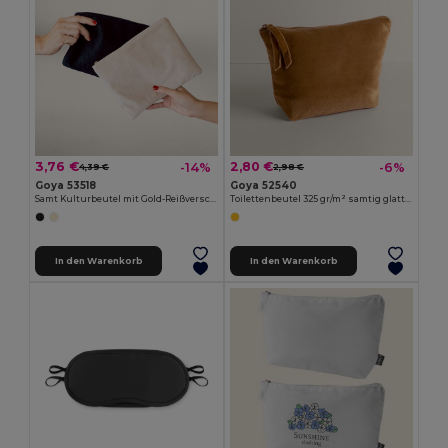
3,76 €
2,80 €
-14%
-6%
4,39 €
2,98 €
Goya 53518
Goya 52540
Samt Kulturbeutel mit Gold-Reißverschluss, Flauschig LEUNA
Toilettenbeutel 325 gr/m² samtig glatt IMANDRA
In den Warenkorb
In den Warenkorb