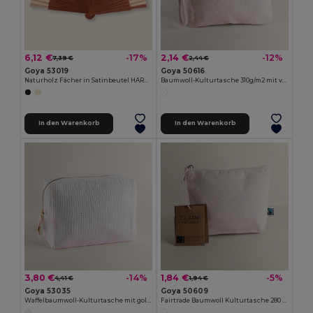
6,12 €
2,14 €
-17%
-12%
7,39 €
2,44 €
Goya 53019
Goya 50616
Naturholz Fächer in Satinbeutel HARUSI
Baumwoll-Kulturtasche 310g/m2 mit verstärktem Boden SAFE
In den Warenkorb
In den Warenkorb
3,80 €
1,84 €
-14%
-5%
4,41 €
1,94 €
Goya 53035
Goya 50609
Waffelbaumwoll-Kulturtasche mit goldenem Griffdetail GARONA
Fairtrade Baumwoll Kulturtasche 280 gr/m² CLARK