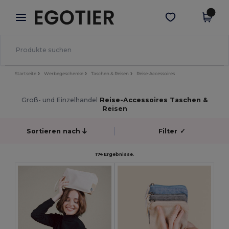
×
Egotier App
App holen
Bessere Preise in der App!
Startseite
Werbegeschenke
Taschen & Reisen
Reise-Accessoires
Groß- und Einzelhandel
Reise-Accessoires Taschen &
Reisen
Sortieren nach
Filter
✓
174 Ergebnisse.