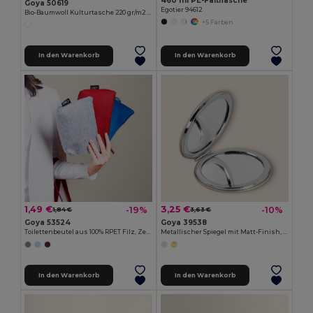
460 ml PE-Faltflasche
Goya 50619
Egotier 94612
Bio-Baumwoll Kulturtasche 220 gr/m2 PORT
+5 Farben
In den Warenkorb
In den Warenkorb
1,49 €
3,25 €
-19%
-10%
1,84 €
3,63 €
Goya 53524
Goya 39538
Toilettenbeutel aus 100% RPET Filz, Zertifiziert PATCH
Metallischer Spiegel mit Matt-Finish, 2er-Set BEVERLY
In den Warenkorb
In den Warenkorb