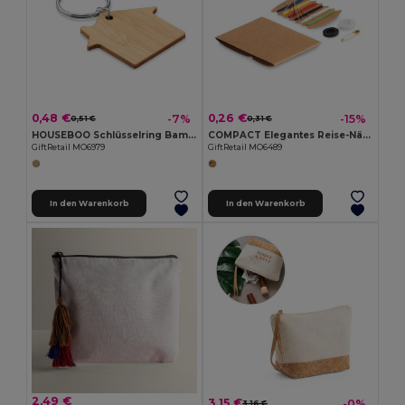
0,48 €
0,26 €
-7%
-15%
0,51 €
0,31 €
HOUSEBOO Schlüsselring Bambus, Haus
COMPACT Elegantes Reise-Nähset im Kompaktformat
GiftRetail MO6979
GiftRetail MO6489
In den Warenkorb
In den Warenkorb
2,49 €
3,15 €
-0%
3,16 €