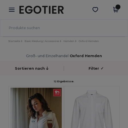
×
Egotier App
App holen
Bessere Preise in der App!
Startseite
Basic Kleidung | Accessoires
Hemden
Oxford Hemden
Groß- und Einzelhandel
Oxford Hemden
Sortieren nach
Filter
✓
12 Ergebnisse.