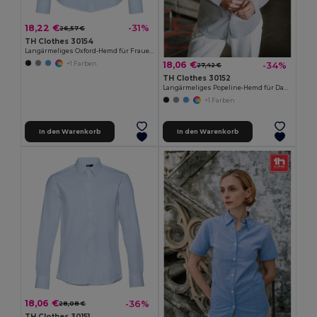
18,22 €
-31%
26,57 €
TH Clothes 30154
Langärmeliges Oxford-Hemd für Frauen
18,06 €
-34%
+1 Farben
27,42 €
TH Clothes 30152
Langärmeliges Popeline-Hemd für Damen
+1 Farben
In den Warenkorb
In den Warenkorb
18,06 €
-36%
28,08 €
TH Clothes 30151