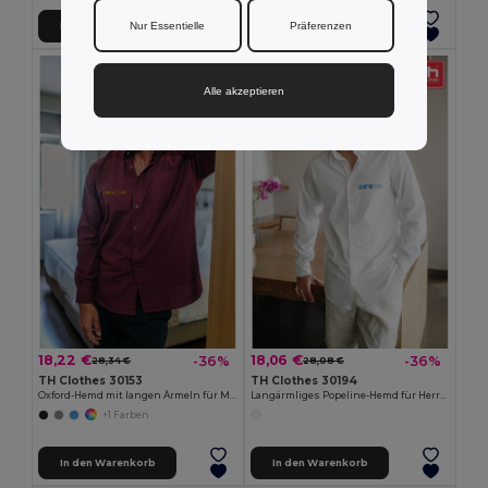
Nur Essentielle
Präferenzen
In den Warenkorb
In den Warenkorb
Alle akzeptieren
18,22 €
18,06 €
-36%
-36%
28,34 €
28,08 €
TH Clothes 30153
TH Clothes 30194
Oxford-Hemd mit langen Ärmeln für Männer
Langärmliges Popeline-Hemd für Herren. Weiße Farbe
+1 Farben
In den Warenkorb
In den Warenkorb