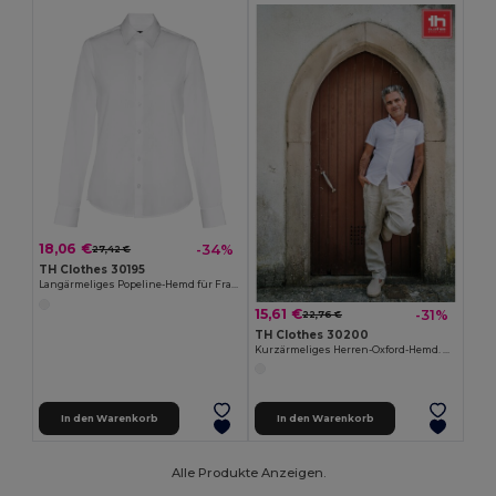
18,06 €
-34%
27,42 €
TH Clothes 30195
Langärmeliges Popeline-Hemd für Frauen. Weiße Farbe
15,61 €
-31%
22,76 €
TH Clothes 30200
Kurzärmeliges Herren-Oxford-Hemd. Weiße Farbe
In den Warenkorb
In den Warenkorb
Alle Produkte Anzeigen.