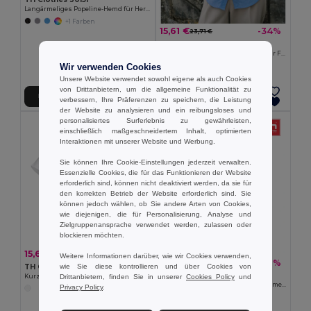
Langärmeliges Popeline-Hemd für Herren
+1 Farben
15,61 €
-34%
23,71 €
TH Clothes 30158
Oxford-Hemd mit kurzen Ärmeln für Frauen
Wir verwenden Cookies
Unsere Website verwendet sowohl eigene als auch Cookies
von Drittanbietern, um die allgemeine Funktionalität zu
In den Warenkorb
In den Warenkorb
verbessern, Ihre Präferenzen zu speichern, die Leistung
der Website zu analysieren und ein reibungsloses und
personalisiertes Surferlebnis zu gewährleisten,
einschließlich maßgeschneidertem Inhalt, optimierten
Interaktionen mit unserer Website und Werbung.
Sie können Ihre Cookie-Einstellungen jederzeit verwalten.
Essenzielle Cookies, die für das Funktionieren der Website
erforderlich sind, können nicht deaktiviert werden, da sie für
den korrekten Betrieb der Website erforderlich sind. Sie
können jedoch wählen, ob Sie andere Arten von Cookies,
wie diejenigen, die für Personalisierung, Analyse und
Zielgruppenansprache verwendet werden, zulassen oder
blockieren möchten.
15,61 €
-34%
23,71 €
Weitere Informationen darüber, wie wir Cookies verwenden,
15,61 €
-31%
22,76 €
wie Sie diese kontrollieren und über Cookies von
TH Clothes 30201
TH Clothes 30157
Drittanbietern, finden Sie in unserer
Cookies Policy
und
Kurzärmeliges Oxford-Hemd für Damen. Weiße Farbe
Herren-Oxford-Hemd mit kurzen Ärmeln
Privacy Policy
.