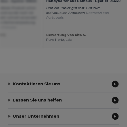
bus - Egotier 93640
Handyhalter aus Bambus - Egotier 93640
e dieses Produkt schon
Hält ein Tablet gut fest. Gut zum
 und wurde noch nie
individuellen Anpassen
Übersetzt von
sehr schnell versendet
Português
hen Kartonverpackung
n Français
t C.
Bewertung von Rita S.
Pure Hertz, Lda
Kontaktieren Sie uns
Lassen Sie uns helfen
Unser Unternehmen