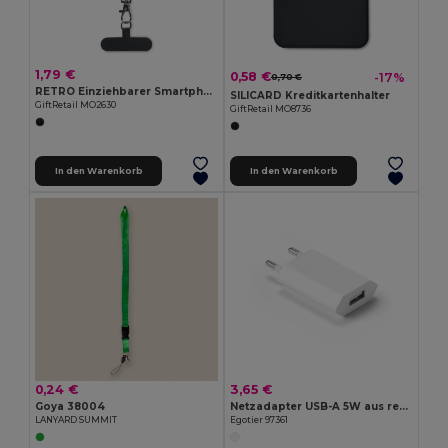
1,79 €
0,58 €
-17%
0,70 €
RETRO Einziehbarer Smartphone-Halter
SILICARD Kreditkartenhalter
GiftRetail MO2630
GiftRetail MO8736
In den Warenkorb
In den Warenkorb
0,24 €
3,65 €
Goya 38004
Netzadapter USB-A 5W aus recyceltes ABS (100% rABS)
LANYARD SUMMIT
Egotier 97361