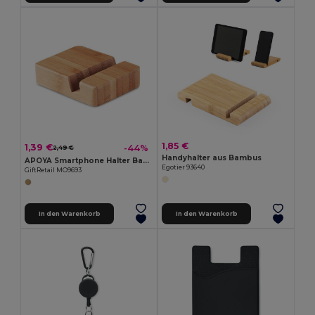
1,85 €
1,39 €
-44%
2,49 €
Handyhalter aus Bambus
APOYA Smartphone Halter Bambus
Egotier 93640
GiftRetail MO9693
In den Warenkorb
In den Warenkorb