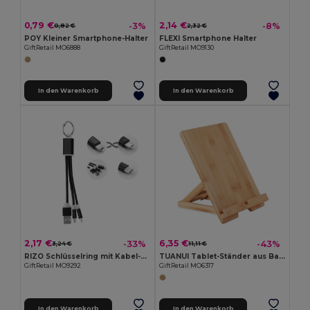
0,79 €
2,14 €
-3%
-8%
0,82 €
2,32 €
POY Kleiner Smartphone-Halter
FLEXI Smartphone Halter
GiftRetail MO6888
GiftRetail MO9130
In den Warenkorb
In den Warenkorb
2,17 €
6,35 €
-33%
-43%
3,24 €
11,11 €
RIZO Schlüsselring mit Kabel-Set
TUANUI Tablet-Ständer aus Bambus
GiftRetail MO9292
GiftRetail MO6317
In den Warenkorb
In den Warenkorb