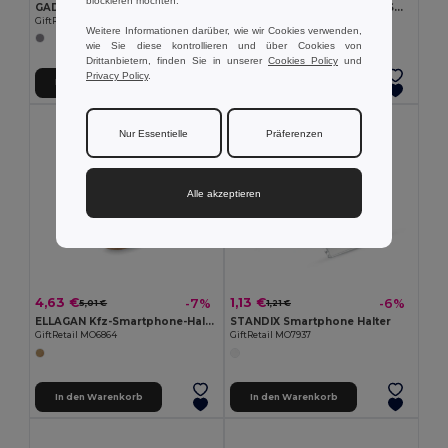
blockieren möchten.
GADA Magnetischer Smartphone-Halter
SMAG LARGE Wasserdichte Smartphone-Hülle
GiftRetail MO6393
GiftRetail MO2183
Weitere Informationen darüber, wie wir Cookies verwenden,
wie Sie diese kontrollieren und über Cookies von
Drittanbietern, finden Sie in unserer
Cookies Policy
und
Privacy Policy
.
In den Warenkorb
In den Warenkorb
Nur Essentielle
Präferenzen
Alle akzeptieren
4,63 €
1,13 €
-7%
-6%
5,01 €
1,21 €
ELLAGAN Kfz-Smartphone-Halter
STANDIX Smartphone Halter
GiftRetail MO6864
GiftRetail MO7937
In den Warenkorb
In den Warenkorb