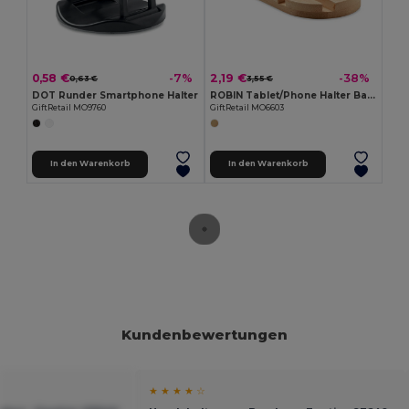
0,58 €
2,19 €
-7%
-38%
0,63 €
3,55 €
DOT Runder Smartphone Halter
ROBIN Tablet/Phone Halter Bambus
GiftRetail MO9760
GiftRetail MO6603
In den Warenkorb
In den Warenkorb
Kundenbewertungen
★ ★ ★ ★ ☆