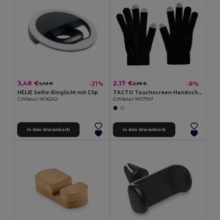
3,48 €
2,17 €
-21%
-8%
4,43 €
2,35 €
HELIE Selfie-Ringlicht mit Clip
TACTO Touchscreen-Handschuhe
GiftRetail MO6242
GiftRetail MO7947
In den Warenkorb
In den Warenkorb