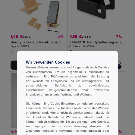
1,49 €
0,58 €
-4%
-7%
1,55 €
0,63 €
Handyhalter aus Bambus, in zwei Teile zerlegbar
STANDOL Handyhalterung aus Bambus/ABS
Egotier 93639
GiftRetail MO9994
Wir verwenden Cookies
In den Warenkorb
In den Warenkorb
Unsere Website verwendet sowohl eigene als auch Cookies
von Drittanbietern, um die allgemeine Funktionalität zu
verbessern, Ihre Präferenzen zu speichern, die Leistung
der Website zu analysieren und ein reibungsloses und
personalisiertes Surferlebnis zu gewährleisten,
einschließlich maßgeschneidertem Inhalt, optimierten
Interaktionen mit unserer Website und Werbung.
Sie können Ihre Cookie-Einstellungen jederzeit verwalten.
Essenzielle Cookies, die für das Funktionieren der Website
erforderlich sind, können nicht deaktiviert werden, da sie für
den korrekten Betrieb der Website erforderlich sind. Sie
können jedoch wählen, ob Sie andere Arten von Cookies,
wie diejenigen, die für Personalisierung, Analyse und
Zielgruppenansprache verwendet werden, zulassen oder
4,03 €
1,51 €
-8%
-10%
4,38 €
1,67 €