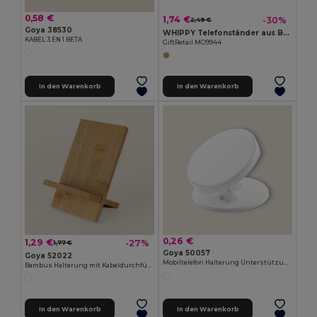
0,58 €
1,74 €
-30%
2,49 €
Goya 38530
WHIPPY Telefonständer aus Bambus
KABEL 3 EN 1 BETA
GiftRetail MO9944
In den Warenkorb
In den Warenkorb
0,26 €
1,29 €
-27%
1,77 €
Goya 50057
Goya 52022
Mobiltelefon Halterung Unterstützung LAM
Bambus Halterung mit Kabeldurchführung, leicht montierbar STACK
In den Warenkorb
In den Warenkorb