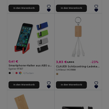
In den Warenkorb
In den Warenkorb
0,41 €
3,83 €
-23%
4,99 €
Smartphone-Halter aus ABS und TPR
CLAUER Schlüsselring-Ladekabel 3in1
Egotier 97367
GiftRetail MO9888
+2 Farben
In den Warenkorb
In den Warenkorb