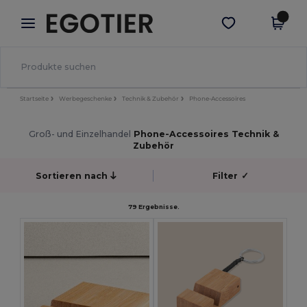
×
Egotier App
App holen
Bessere Preise in der App!
Startseite
Werbegeschenke
Technik & Zubehör
Phone-Accessoires
Groß- und Einzelhandel
Phone-Accessoires Technik &
Zubehör
Sortieren nach
Filter
✓
79 Ergebnisse.