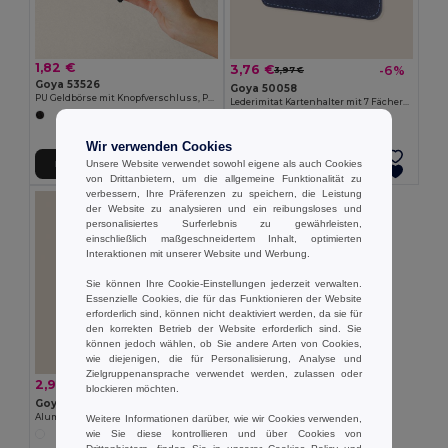
1,82 €
3,76 €
-6%
3,97 €
Goya 53526
Goya 50058
PU Geldbörse mit Knopfverschluss, PVC-frei OKANE
Lederimitat Kartenhalter mit 7 Fächern, RFID BANNER
Wir verwenden Cookies
Unsere Website verwendet sowohl eigene als auch Cookies
In den Warenkorb
In den Warenkorb
von Drittanbietern, um die allgemeine Funktionalität zu
verbessern, Ihre Präferenzen zu speichern, die Leistung
der Website zu analysieren und ein reibungsloses und
personalisiertes Surferlebnis zu gewährleisten,
einschließlich maßgeschneidertem Inhalt, optimierten
Interaktionen mit unserer Website und Werbung.
Sie können Ihre Cookie-Einstellungen jederzeit verwalten.
Essenzielle Cookies, die für das Funktionieren der Website
erforderlich sind, können nicht deaktiviert werden, da sie für
den korrekten Betrieb der Website erforderlich sind. Sie
können jedoch wählen, ob Sie andere Arten von Cookies,
wie diejenigen, die für Personalisierung, Analyse und
Zielgruppenansprache verwendet werden, zulassen oder
2,92 €
-26%
3,94 €
blockieren möchten.
Goya 50083
Aluminium Kartenhalter mit RFID-Schutz JAM
Weitere Informationen darüber, wie wir Cookies verwenden,
wie Sie diese kontrollieren und über Cookies von