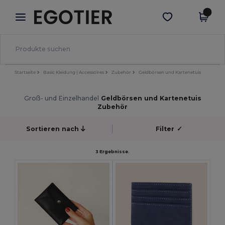
×
Egotier App
App holen
Bessere Preise in der App!
Startseite
Basic Kleidung | Accessoires
Zubehör
Geldbörsen und Kartenetuis
Groß- und Einzelhandel
Geldbörsen und Kartenetuis
Zubehör
Sortieren nach
Filter
✓
3 Ergebnisse.