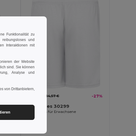
e Funktionalität zu
n reibungsloses und
en Interaktionen mit
ionieren der Website
rlich sind. Sie können
erung, Analyse und
-18%
s von Drittanbietern,
10,71 €
14,57 €
-27%
TH Clothes 30299
Sport-Shorts für Erwachsene
tieren