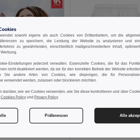
Cookies
wendet sowohl eigene als auch Cookies von Drittanbietern, um die allgemein
räferenzen zu speichern, die Leistung der Website zu analysieren und ei
rferlebnis zu gewährleisten, einschließlich maßgeschneidertem Inhalt, optimiert
d Werbung.
kie-Einstellungen jederzeit verwalten. Essenzielle Cookies, die für das Funkt
nnen nicht deaktiviert werden, da sie für den korrekten Betrieb der Website erforde
 Sie andere Arten von Cookies, wie diejenigen, die für Personalisi
e verwendet werden, zulassen oder blockieren möchten.
7,07 €
8,60 €
n darüber, wie wir Cookies verwenden, wie Sie diese kontrollieren und über Cookie
TH Clothes 30297
r
Cookies Policy
und
Privacy Policy
.
Sport-Shorts für Kinder
elle
Präferenzen
Alle akzep
 €
8,26 €
-14%
othes 30296
rts für Kinder