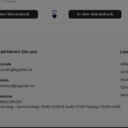
+1 Farben
 den Warenkorb
In den Warenkorb
aktieren Sie uns
Las
Kunde
Hilf
kunde@egotier.at
Gro
Rüc
Sales
verkauf@egotier.at
Glo
Ver
Hotline
0800 018 027
Montag – Donnerstag: 10:00–13:00 & 14:00–17:30 Freitag: 10:00–14:00