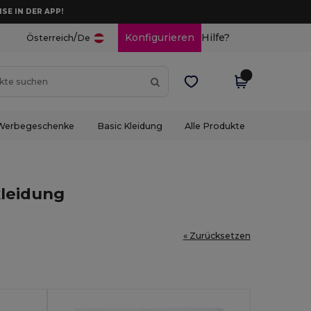
ISE IN DER APP!
/
Konfigurieren
Hilfe?
Österreich
De
Werbegeschenke
Basic Kleidung
Alle Produkte
kleidung
« Zurücksetzen