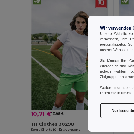
Wir verwenden 
Unsere Website ver
verbessern, Ihre P
personalisiertes Su
unserer Website un
Sie können Ihre Coo
erforderlich sind, kö
jedoch wählen, ob
Zielgruppenansprach
Weitere Informatione
finden Sie in unsere
Nur Essenti
10,71 €
7,07
13,95 €
-23%
TH Clothes 30298
TH Cl
Sport-Shorts für Erwachsene
Sport-Sho