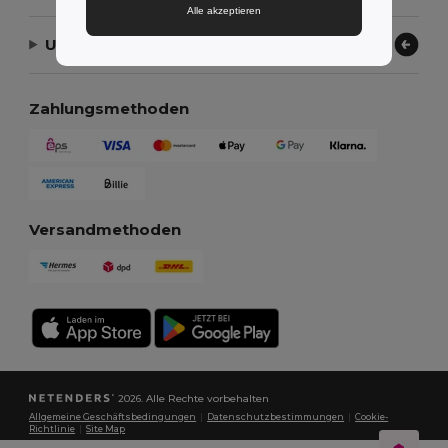
Alle akzeptieren
Unser Unternehmen
Zahlungsmethoden
Versandmethoden
2026. Alle Rechte vorbehalten
Allgemeine Geschäftsbedingungen
|
Datenschutzbestimmungen
|
Cookie-
Richtlinie
|
Site Map