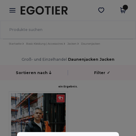
×
Egotier App
App holen
Bessere Preise in der App!
Startseite
Basic Kleidung | Accessoires
Jacken
Daunenjacken
Groß- und Einzelhandel
Daunenjacken Jacken
Sortieren nach
Filter
✓
ein Ergebnis.