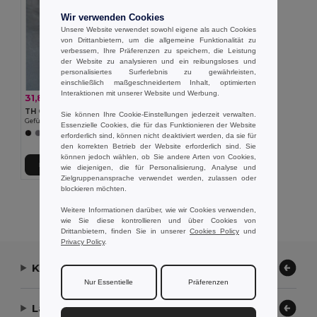
Wir verwenden Cookies
Unsere Website verwendet sowohl eigene als auch Cookies
von Drittanbietern, um die allgemeine Funktionalität zu
verbessern, Ihre Präferenzen zu speichern, die Leistung
der Website zu analysieren und ein reibungsloses und
personalisiertes Surferlebnis zu gewährleisten,
einschließlich maßgeschneidertem Inhalt, optimierten
Interaktionen mit unserer Website und Werbung.
31,85 €
-31%
46,45 €
TH Clothes 30251
Sie können Ihre Cookie-Einstellungen jederzeit verwalten.
Gefütterte Polyesterjacke (Unisex)
Essenzielle Cookies, die für das Funktionieren der Website
erforderlich sind, können nicht deaktiviert werden, da sie für
den korrekten Betrieb der Website erforderlich sind. Sie
können jedoch wählen, ob Sie andere Arten von Cookies,
In den Warenkorb
wie diejenigen, die für Personalisierung, Analyse und
Zielgruppenansprache verwendet werden, zulassen oder
blockieren möchten.
Alle Produkte Anzeigen.
Weitere Informationen darüber, wie wir Cookies verwenden,
wie Sie diese kontrollieren und über Cookies von
Drittanbietern, finden Sie in unserer
Cookies Policy
und
Privacy Policy
.
Kontaktieren Sie uns
Nur Essentielle
Präferenzen
Lassen Sie uns helfen