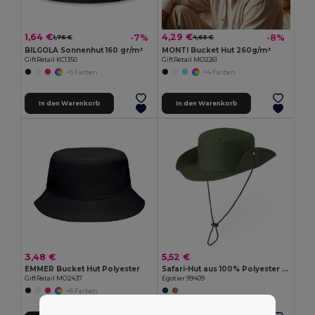
1,64 €
4,29 €
-7%
-8%
1,76 €
4,65 €
BILGOLA Sonnenhut 160 gr/m²
MONTI Bucket Hut 260g/m²
GiftRetail KC1350
GiftRetail MO2261
+5 Farben
+4 Farben
In den Warenkorb
In den Warenkorb
3,48 €
5,52 €
EMMER Bucket Hut Polyester
Safari-Hut aus 100% Polyester (160 g/m²)
GiftRetail MO2437
Egotier 99409
+6 Farben