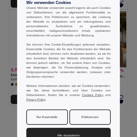
Wir verwenden Cookies
In den Warenkorb
In den Warenkorb
Unsere Website verwendet sowohl eigene als auch Cookies
von Drittanbietern, um die allgemeine Funktionalität zu
verbessern, Ihre Präferenzen zu speichern, die Leistung
der Website zu analysieren und ein reibungsloses und
personalisiertes Surferlebnis zu gewährleisten,
einschließlich maßgeschneidertem Inhalt, optimierten
Interaktionen mit unserer Website und Werbung.
Sie können Ihre Cookie-Einstellungen jederzeit verwalten.
Essenzielle Cookies, die für das Funktionieren der Website
erforderlich sind, können nicht deaktiviert werden, da sie für
den korrekten Betrieb der Website erforderlich sind. Sie
können jedoch wählen, ob Sie andere Arten von Cookies,
wie diejenigen, die für Personalisierung, Analyse und
3,73 €
2,39 €
-65%
6,92 €
Zielgruppenansprache verwendet werden, zulassen oder
Eimerhut aus Canvas Baumwolle und Polyester (220 g/m²)
BILGOLA+ Bucket Hut Papierstroh
blockieren möchten.
Egotier 99572
GiftRetail MO2267
Weitere Informationen darüber, wie wir Cookies verwenden,
wie Sie diese kontrollieren und über Cookies von
Drittanbietern, finden Sie in unserer
Cookies Policy
und
In den Warenkorb
In den Warenkorb
Privacy Policy
.
Alle Produkte Anzeigen.
Nur Essentielle
Präferenzen
Alle akzeptieren