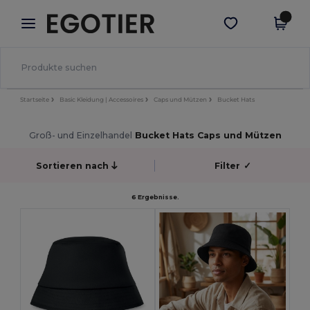
×
Egotier App
App holen
Bessere Preise in der App!
Startseite
Basic Kleidung | Accessoires
Caps und Mützen
Bucket Hats
Groß- und Einzelhandel
Bucket Hats Caps und Mützen
Sortieren nach
Filter
✓
6 Ergebnisse.