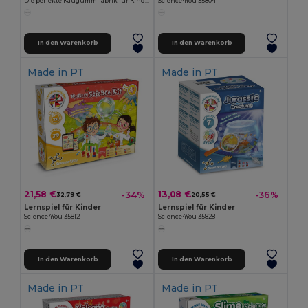
Die perfekte Kaugummifabrik für Kinder
Science4You 35804
In den Warenkorb
In den Warenkorb
Made in
PT
Made in
PT
21,58 €
13,08 €
-34%
-36%
32,79 €
20,55 €
Lernspiel für Kinder
Lernspiel für Kinder
Science4You 35812
Science4You 35828
In den Warenkorb
In den Warenkorb
Made in
PT
Made in
PT