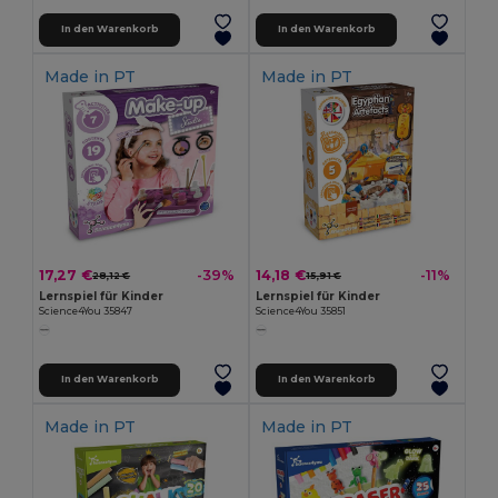
In den Warenkorb
In den Warenkorb
Made in
PT
Made in
PT
17,27 €
14,18 €
-39%
-11%
28,12 €
15,91 €
Lernspiel für Kinder
Lernspiel für Kinder
Science4You 35847
Science4You 35851
In den Warenkorb
In den Warenkorb
Made in
PT
Made in
PT