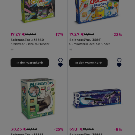
17,27 €
17,27 €
-17%
-23%
20,83 €
22,34 €
Science4You 35860
Science4You 35861
Kreidefabrik ideal für Kinder
Gummifabrik ideal für Kinder
In den Warenkorb
In den Warenkorb
30,23 €
69,11 €
-25%
-8%
40,52 €
75,29 €
Science4You 35865
Science4You 35866