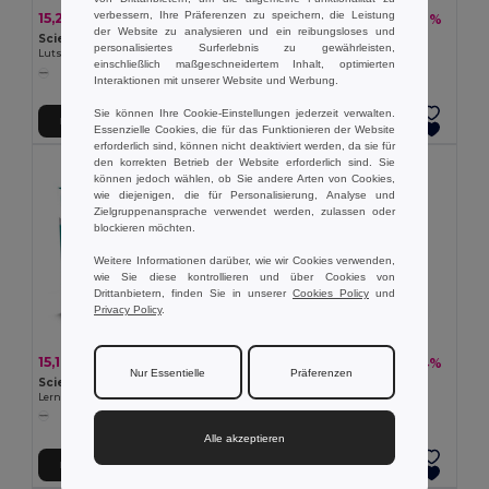
verbessern, Ihre Präferenzen zu speichern, die Leistung
15,21 €
15,21 €
-17%
-21%
18,42 €
19,28 €
der Website zu analysieren und ein reibungsloses und
Science4You 35870
Science4You 35873
personalisiertes Surferlebnis zu gewährleisten,
Lutscherfabrik – perfekt für Kinder
Lernspiel für Kinder
einschließlich maßgeschneidertem Inhalt, optimierten
Interaktionen mit unserer Website und Werbung.
Sie können Ihre Cookie-Einstellungen jederzeit verwalten.
In den Warenkorb
In den Warenkorb
Essenzielle Cookies, die für das Funktionieren der Website
erforderlich sind, können nicht deaktiviert werden, da sie für
den korrekten Betrieb der Website erforderlich sind. Sie
Made in
PT
können jedoch wählen, ob Sie andere Arten von Cookies,
wie diejenigen, die für Personalisierung, Analyse und
Zielgruppenansprache verwendet werden, zulassen oder
blockieren möchten.
Weitere Informationen darüber, wie wir Cookies verwenden,
wie Sie diese kontrollieren und über Cookies von
Drittanbietern, finden Sie in unserer
Cookies Policy
und
Privacy Policy
.
15,10 €
17,27 €
-21%
-34%
19,15 €
26,22 €
Nur Essentielle
Präferenzen
Science4You 35856
Lernspiel für Kinder
Lernspielzeug für Kinder
Science4You 35800
Alle akzeptieren
In den Warenkorb
In den Warenkorb