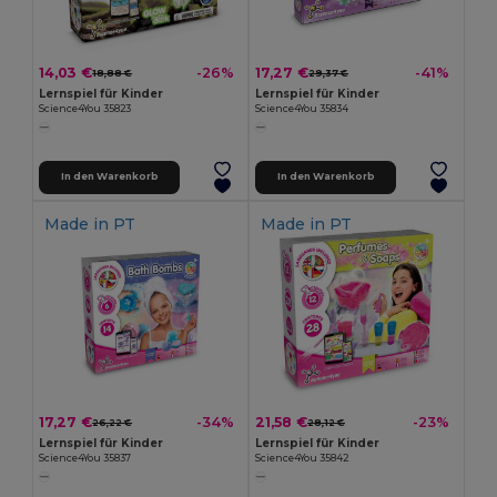
14,03 €
17,27 €
-26%
-41%
18,88 €
29,37 €
Lernspiel für Kinder
Lernspiel für Kinder
Science4You 35823
Science4You 35834
In den Warenkorb
In den Warenkorb
Made in
PT
Made in
PT
17,27 €
21,58 €
-34%
-23%
26,22 €
28,12 €
Lernspiel für Kinder
Lernspiel für Kinder
Science4You 35837
Science4You 35842