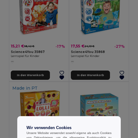
15,21 €
17,55 €
-17%
-27%
18,42 €
24,13 €
Science4You 35867
Science4You 35868
Lernspiel für Kinder
Lernspiel für Kinder
In den Warenkorb
In den Warenkorb
Made in
PT
Wir verwenden Cookies
Unsere Website verwendet sowohl eigene als auch Cookies
von Drittanbietern, um die allgemeine Funktionalität zu