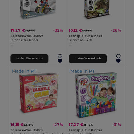
17,27 €
10,12 €
-32%
-26%
25,54 €
13,63 €
Science4You 35857
Lernspiel für Kinder
Lernspiel für Kinder
Science4You 35818
In den Warenkorb
In den Warenkorb
Made in
PT
Made in
PT
16,15 €
17,27 €
-27%
-31%
22,19 €
25,17 €
Science4You 35869
Lernspiel für Kinder