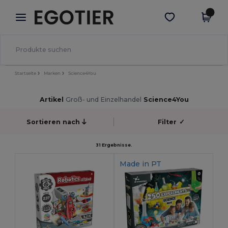
×
Egotier App
App holen
Bessere Preise in der App!
Startseite
Marken
Science4You
Artikel
Groß- und Einzelhandel
Science4You
Sortieren nach
Filter
✓
31 Ergebnisse.
Made in
PT