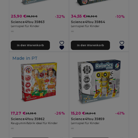
25,90 €
34,55 €
-32%
-10%
38,30 €
38,30 €
Science4You 35863
Science4You 35864
Lernspiel für Kinder
Lernspiel für Kinder
In den Warenkorb
In den Warenkorb
Made in
PT
17,27 €
15,20 €
-26%
-41%
23,35 €
25,54 €
Science4You 35862
Science4You 35859
Kaugummifabrik ideal für Kinder
Lernspiel für Kinder