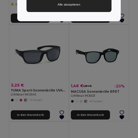
Alle akzeptieren
In den Warenkorb
In den Warenkorb
3,25 €
1,46 €
-20%
1,84 €
YUMA Sport-Sonnenbrille UV400
MACUSA Sonnenbrille RPET
GiftRetail MO2545
GiftRetail MO6531
+2 Farben
+6 Farben
In den Warenkorb
In den Warenkorb