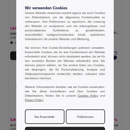
Wir verwenden Cookies
Unsere Website verwendet sowohl eigene als auch Cookies
von Drittanbietern, um die allgemeine Funktionalität zu
verbessern, Ihre Präferenzen zu speichern, die Leistung
der Website zu analysieren und ein reibungsloses und
4,51 €
1,54 €
-30%
2,20 €
personalisiertes Surferlebnis zu gewährleisten,
SHINE Sport-Sonnenbrille UV400
AMERICA TOUCH Verspiegelte Sonnenbrille
einschließlich maßgeschneidertem Inhalt, optimierten
GiftRetail MO2544
GiftRetail MO8652
Interaktionen mit unserer Website und Werbung.
+1 Farben
Sie können Ihre Cookie-Einstellungen jederzeit verwalten.
Essenzielle Cookies, die für das Funktionieren der Website
In den Warenkorb
In den Warenkorb
erforderlich sind, können nicht deaktiviert werden, da sie für
den korrekten Betrieb der Website erforderlich sind. Sie
können jedoch wählen, ob Sie andere Arten von Cookies,
wie diejenigen, die für Personalisierung, Analyse und
Zielgruppenansprache verwendet werden, zulassen oder
blockieren möchten.
Weitere Informationen darüber, wie wir Cookies verwenden,
wie Sie diese kontrollieren und über Cookies von
Drittanbietern, finden Sie in unserer
Cookies Policy
und
Privacy Policy
.
Nur Essentielle
Präferenzen
5,88 €
7,08 €
-17%
-7%
7,06 €
7,60 €
ALOHA Sonnenbrille mit Bambus
HONIARA Sonnenbrille Bambus
GiftRetail MO9863
GiftRetail MO6450