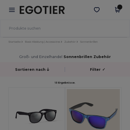
×
Egotier App
App holen
Bessere Preise in der App!
Startseite
Basic Kleidung | Accessoires
Zubehör
Sonnenbrillen
Groß- und Einzelhandel
Sonnenbrillen Zubehör
Sortieren nach
Filter
✓
13 Ergebnisse.