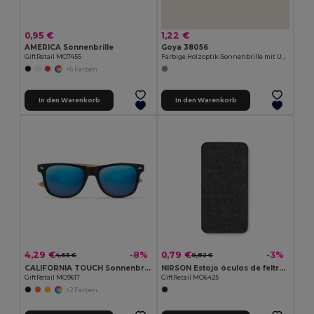
0,95 €
1,22 €
AMERICA Sonnenbrille
Goya 38056
GiftRetail MO7455
Farbige Holzoptik-Sonnenbrille mit UV400 Spiegellinsen TIMBER
+6 Farben
In den Warenkorb
In den Warenkorb
4,29 €
0,79 €
-8%
-3%
4,65 €
0,82 €
CALIFORNIA TOUCH Sonnenbrille
NIRSON Estojo óculos de feltro RPET
GiftRetail MO9617
GiftRetail MO6425
+2 Farben