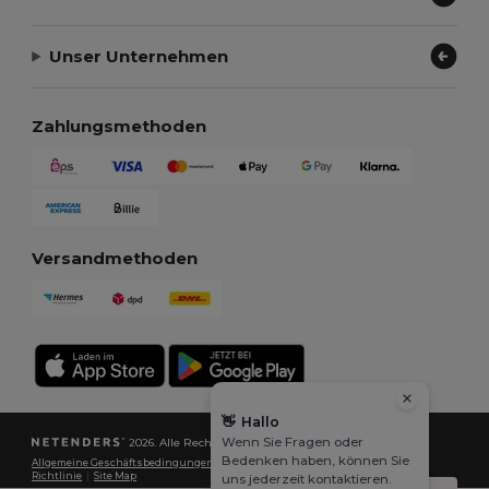
Unser Unternehmen
Zahlungsmethoden
Versandmethoden
👋
Hallo
Wenn Sie Fragen oder
2026. Alle Rechte vorbehalten
Bedenken haben, können Sie
Allgemeine Geschäftsbedingungen
|
Datenschutzbestimmungen
|
Cookie-
Richtlinie
|
Site Map
uns jederzeit kontaktieren.