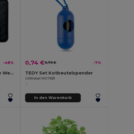
0,74 €
-48%
0,79 €
-7%
GRILLE 4teiliges Barbecue Werkzeug
TEDY Set Kotbeutelspender
GiftRetail MO7681
In den Warenkorb