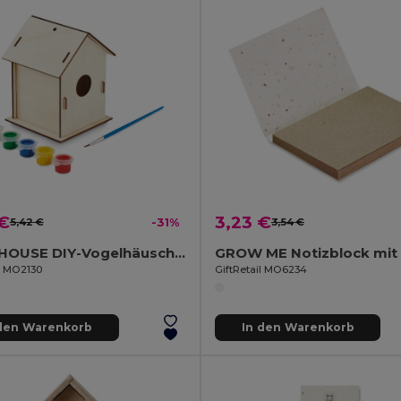
 €
3,23 €
5,42 €
-31%
3,54 €
PAINTHOUSE DIY-Vogelhäuschen
il MO2130
GiftRetail MO6234
 den Warenkorb
In den Warenkorb