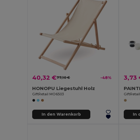
40,32 €
3,73
77,10 €
-48%
HONOPU Liegestuhl Holz
GiftRetail MO6503
GiftReta
In den Warenkorb
In