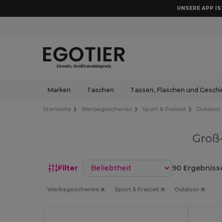
UNSERE APP IST
Marken
Taschen
Tassen, Flaschen und Geschi
Startseite
Werbegeschenke
Sport & Freizeit
Outdoor
Groß
Sortieren nach
Filter
90 Ergebniss
Werbegeschenke
Sport & Freizeit
Outdoor