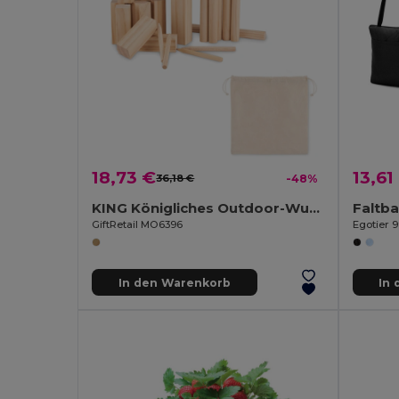
18,73 €
13,61
36,18 €
-48%
KING Königliches Outdoor-Wurfspiel aus Kiefernholz
GiftRetail MO6396
Egotier 
In den Warenkorb
In