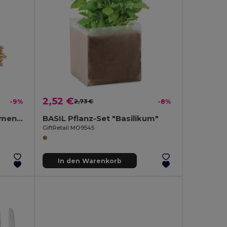
2,52 €
-9%
2,73 €
-8%
SEEDLOPEBEE Samen Blumenmischung
BASIL Pflanz-Set "Basilikum"
GiftRetail MO9545
In den Warenkorb