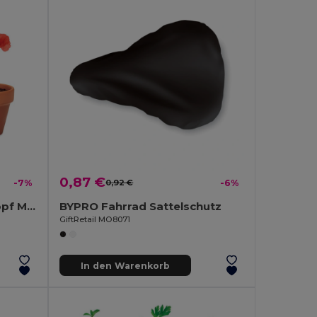
0,87 €
-7%
0,92 €
-6%
RED POPPY Terracotta-Topf Mohnblume
BYPRO Fahrrad Sattelschutz
GiftRetail MO8071
In den Warenkorb