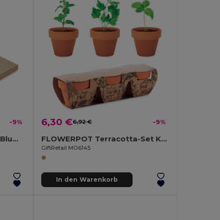
6,30 €
-9%
6,92 €
-9%
GROW ME Notizblock mit Blumensamen
FLOWERPOT Terracotta-Set Kräuter
GiftRetail MO6145
In den Warenkorb