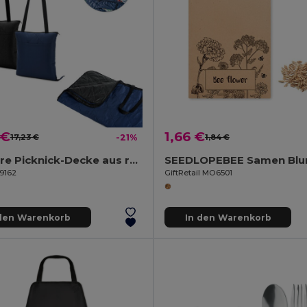
 €
1,66 €
17,23 €
-21%
1,84 €
Faltbare Picknick-Decke aus rPET und PEVA
99162
GiftRetail MO6501
 den Warenkorb
In den Warenkorb