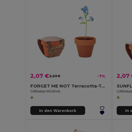
2,07 €
2,07
2,23 €
-7%
FORGET ME NOT Terracotta-Topf Vergissmeinnich
GiftRetail MO6146
GiftReta
In den Warenkorb
In