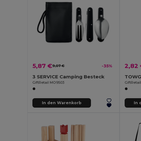
5,87 €
2,82
9,07 €
-35%
3 SERVICE Camping Besteck
GiftRetail MO9503
GiftReta
In den Warenkorb
In