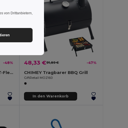
s von Drittanbietern,
tieren
48,33 €
-48%
91,89 €
-47%
CALY Picknick Decke RPET-Fleece
CHIMEY Tragbarer BBQ Grill
GiftRetail MO2160
In den Warenkorb