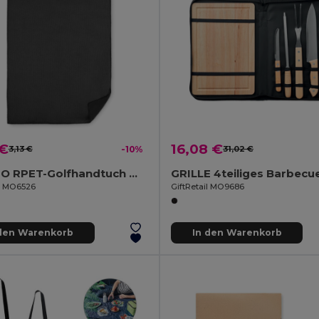
 €
16,08 €
3,13 €
-10%
31,02 €
TOWGO RPET-Golfhandtuch mit Haken
il MO6526
GiftRetail MO9686
 den Warenkorb
In den Warenkorb