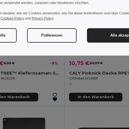
e verwendet werden, zulassen oder blockieren möchten.
n darüber, wie wir Cookies verwenden, wie Sie diese kontrollieren und über Cookie
r
Cookies Policy
und
Privacy Policy
.
elle
Präferenzen
Alle akzep
 €
10,75 €
6,92 €
-9%
20,57 €
GROWTREE™ Kiefernsamen-Set
il MO6228
GiftRetail MO6891
 den Warenkorb
In den Warenkorb