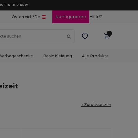
ISE IN DER APP!
/
Konfigurieren
Hilfe?
Österreich
De
Werbegeschenke
Basic Kleidung
Alle Produkte
izeit
« Zurücksetzen