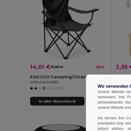
14,01 €
2,55 
31,99 €
-56%
EASYGO Camping/Strandstuhl
DORMI
GiftRetail KC6382
GiftReta
Wir verwenden 
+1 Farben
Unsere Website ver
verbessern, Ihre P
In den Warenkorb
In
personalisiertes Su
unserer Website un
Sie können Ihre Coo
erforderlich sind, kö
jedoch wählen, ob