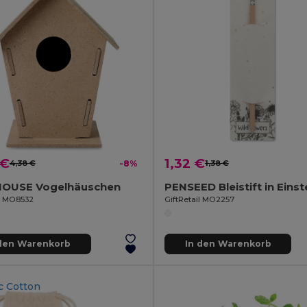
 €
1,32 €
4,38 €
-8%
1,38 €
USE Vogelhäuschen
il MO8532
GiftRetail MO2257
 den Warenkorb
In den Warenkorb
c Cotton