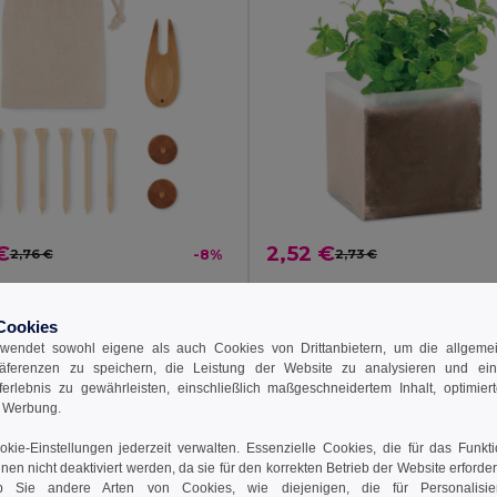
€
2,52 €
2,76 €
-8%
2,73 €
E Golfzubehör im Etui
MINT Pflanz-Set "Minze"
il MO6527
GiftRetail MO9546
Cookies
wendet sowohl eigene als auch Cookies von Drittanbietern, um die allgemein
räferenzen zu speichern, die Leistung der Website zu analysieren und ei
 den Warenkorb
In den Warenkorb
rferlebnis zu gewährleisten, einschließlich maßgeschneidertem Inhalt, optimiert
d Werbung.
kie-Einstellungen jederzeit verwalten. Essenzielle Cookies, die für das Funkt
nnen nicht deaktiviert werden, da sie für den korrekten Betrieb der Website erforde
 Sie andere Arten von Cookies, wie diejenigen, die für Personalisi