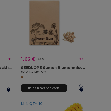
1,66 €
-5%
1,84 €
-9%
PENSEED Bleistift in Einsteckhülle
SEEDLOPE Samen Blumenmischung
GiftRetail MO6502
In den Warenkorb
MIN QTY: 10