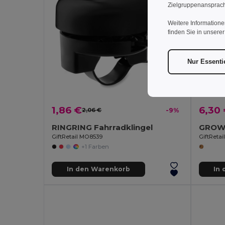
Zielgruppenansprach
Weitere Informatione
finden Sie in unsere
Nur Essenti
1,86 €
6,30
2,06 €
-9%
RINGRING Fahrradklingel
GiftRetail MO8539
GiftReta
+1 Farben
In den Warenkorb
In