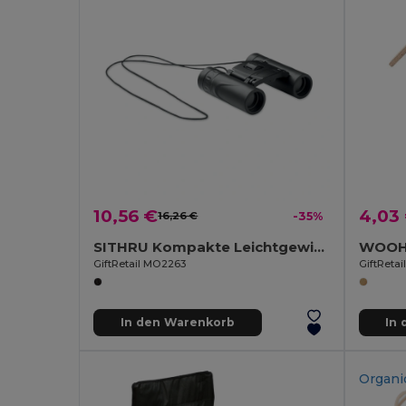
10,56 €
4,03
16,26 €
-35%
SITHRU Kompakte Leichtgewicht Ferngläser mit Trageriemen
WOOHO
GiftRetail MO2263
GiftReta
In den Warenkorb
In
Organi