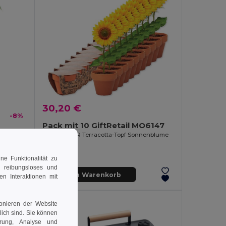
30,20 €
-8%
Pack mit 10 GiftRetail MO6147
SUNFLOWER Terracotta-Topf Sonnenblume
e Funktionalität zu
n reibungsloses und
In den Warenkorb
en Interaktionen mit
ionieren der Website
rlich sind. Sie können
erung, Analyse und