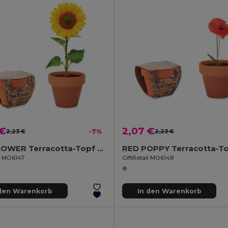
 €
2,07 €
2,23 €
-7%
2,23 €
SUNFLOWER Terracotta-Topf Sonnenblume
il MO6147
GiftRetail MO6148
 den Warenkorb
In den Warenkorb