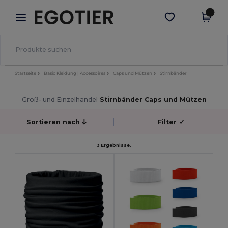
×
Egotier App
App holen
Bessere Preise in der App!
Startseite
Basic Kleidung | Accessoires
Caps und Mützen
Stirnbänder
Groß- und Einzelhandel
Stirnbänder Caps und Mützen
Sortieren nach
Filter
✓
3 Ergebnisse.