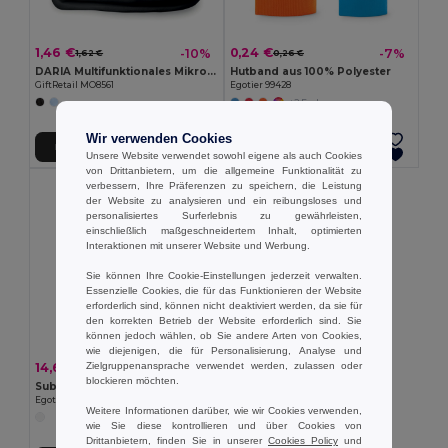
1,46 €
0,24 €
-10%
-7%
1,62 €
0,26 €
DARIA Multifunktionales Mikrofasertuch Bandana
Hutband aus 100% Polyester
GiftRetail MO8561
Egotier 99428
+2 Farben
Wir verwenden Cookies
In den Warenkorb
In den Warenkorb
Unsere Website verwendet sowohl eigene als auch Cookies
von Drittanbietern, um die allgemeine Funktionalität zu
verbessern, Ihre Präferenzen zu speichern, die Leistung
der Website zu analysieren und ein reibungsloses und
personalisiertes Surferlebnis zu gewährleisten,
einschließlich maßgeschneidertem Inhalt, optimierten
Interaktionen mit unserer Website und Werbung.
Sie können Ihre Cookie-Einstellungen jederzeit verwalten.
Essenzielle Cookies, die für das Funktionieren der Website
erforderlich sind, können nicht deaktiviert werden, da sie für
den korrekten Betrieb der Website erforderlich sind. Sie
können jedoch wählen, ob Sie andere Arten von Cookies,
wie diejenigen, die für Personalisierung, Analyse und
Zielgruppenansprache verwendet werden, zulassen oder
14,63 €
-34%
22,01 €
blockieren möchten.
Sublimiertes Hutband
Egotier 99458
Weitere Informationen darüber, wie wir Cookies verwenden,
wie Sie diese kontrollieren und über Cookies von
Drittanbietern, finden Sie in unserer
Cookies Policy
und