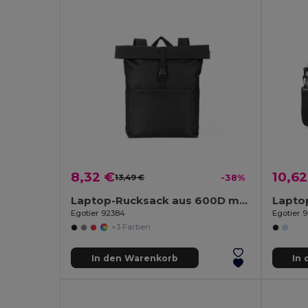
8,32 €
10,62
13,49 €
-38%
Laptop-Rucksack aus 600D mit 210D Innenfutter 17.3"
Egotier 92384
Egotier 
+3 Farben
In den Warenkorb
In