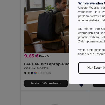
Wir verwenden 
Unsere Website ver
verbessern, Ihre P
personalisiertes Su
unserer Website un
Sie können Ihre Coo
erforderlich sind, kö
jedoch wählen, ob
Zielgruppenansprach
Weitere Informatione
finden Sie in unsere
9,65 €
11,87
16,79 €
-43%
LAUGAR 15" Laptop-Rucksack
Nur Essenti
GiftRetail MO2305
Egotier 
+1 Farben
In den Warenkorb
In