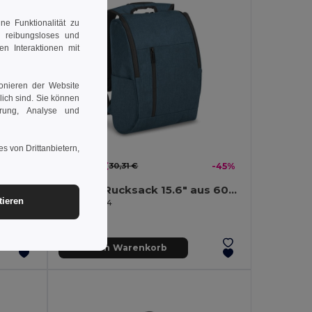
e Funktionalität zu
n reibungsloses und
en Interaktionen mit
ionieren der Website
rlich sind. Sie können
erung, Analyse und
s von Drittanbietern,
16,79 €
-53%
30,31 €
-45%
Laptop-Rucksack aus 300D 100% rPET
Laptop-Rucksack 15.6" aus 600D
tieren
Egotier 92164
In den Warenkorb