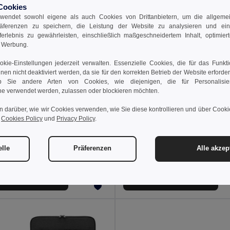
Cookies
wendet sowohl eigene als auch Cookies von Drittanbietern, um die allgemein
räferenzen zu speichern, die Leistung der Website zu analysieren und ei
rferlebnis zu gewährleisten, einschließlich maßgeschneidertem Inhalt, optimiert
d Werbung.
kie-Einstellungen jederzeit verwalten. Essenzielle Cookies, die für das Funkt
nnen nicht deaktiviert werden, da sie für den korrekten Betrieb der Website erforde
 Sie andere Arten von Cookies, wie diejenigen, die für Personalisi
e verwendet werden, zulassen oder blockieren möchten.
n darüber, wie wir Cookies verwenden, wie Sie diese kontrollieren und über Cookie
r
Cookies Policy
und
Privacy Policy
.
 €
16,63 €
23,31 €
-49%
35,75 €
Gepolsterte Laptoptasche aus hochdichtem, recyceltem 600D-Polyester 15“
elle
Präferenzen
Alle akzep
92086
Egotier 92098
 den Warenkorb
In den Warenkorb