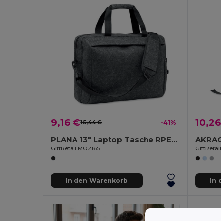
9,16 €
10,26
15,44 €
-41%
PLANA 13" Laptop Tasche RPET-Filz
AKRAO
GiftRetail MO2165
GiftReta
In den Warenkorb
In