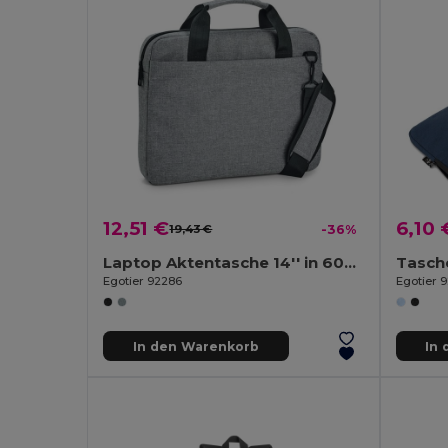
12,51 €
6,10 
19,43 €
-36%
Laptop Aktentasche 14'' in 600D
Egotier 92286
Egotier 
In den Warenkorb
In