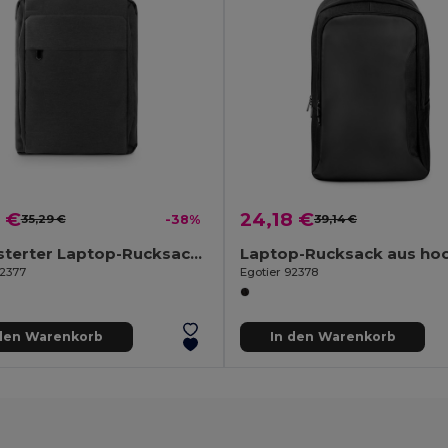
 €
24,18 €
35,29 €
-38%
39,14 €
Gepolsterter Laptop-Rucksack aus 300D recyceltem hochdichtem Polyester und 210D recyceltem Polyesterfutter 15.6"
92377
Egotier 92378
 den Warenkorb
In den Warenkorb