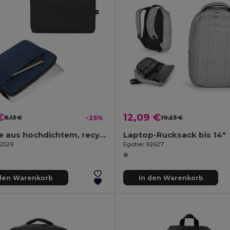
€
12,09 €
8,13 €
-25%
19,23 €
Tasche aus hochdichtem, recyceltem 600D-Polyester für Laptop 14"
Laptop-Rucksack bis 14"
92529
Egotier 92627
 den Warenkorb
In den Warenkorb