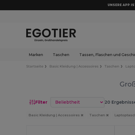
UNSERE APP IST
Marken
Taschen
Tassen, Flaschen und Geschi
Startseite
Basic Kleidung | Accessoires
Taschen
Lapt
Groß
Sortieren nach
Filter
20 Ergebniss
Basic Kleidung | Accessoires
Taschen
Laptoptas