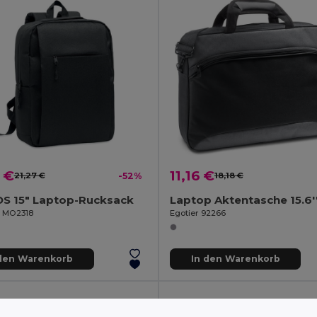
 €
11,16 €
21,27 €
-52%
18,18 €
S 15" Laptop-Rucksack
il MO2318
Egotier 92266
 den Warenkorb
In den Warenkorb