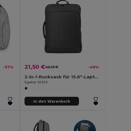
21,50 €
-37%
42,10 €
-49%
2-in-1-Rucksack für 15.6"-Laptop aus 600D
Egotier 92329
In den Warenkorb