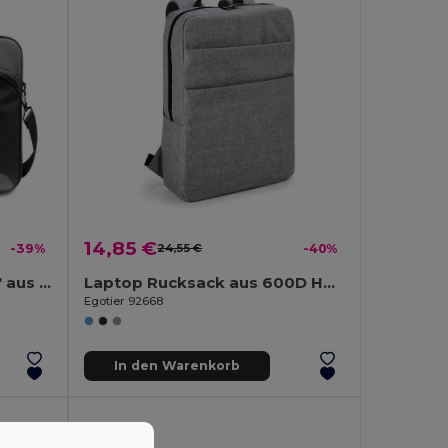
14,85 €
-39%
24,55 €
-40%
Laptop Aktentasche 15.6'' aus 600D 2Tone und 300D
Laptop Rucksack aus 600D HD mit gefüttertem 15'6"
Egotier 92668
In den Warenkorb