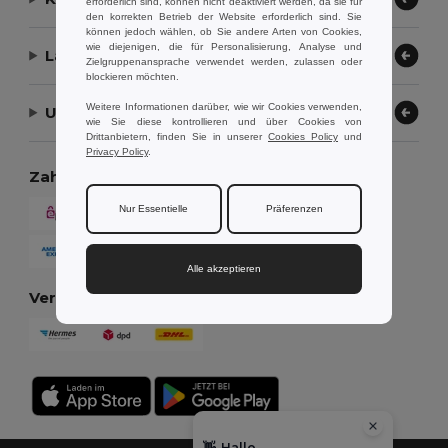
erforderlich sind, können nicht deaktiviert werden, da sie für
den korrekten Betrieb der Website erforderlich sind. Sie
können jedoch wählen, ob Sie andere Arten von Cookies,
wie diejenigen, die für Personalisierung, Analyse und
Lassen Sie uns helfen
Zielgruppenansprache verwendet werden, zulassen oder
blockieren möchten.
Weitere Informationen darüber, wie wir Cookies verwenden,
Unser Unternehmen
wie Sie diese kontrollieren und über Cookies von
Drittanbietern, finden Sie in unserer
Cookies Policy
und
Privacy Policy
.
Zahlungsmethoden
Nur Essentielle
Präferenzen
Alle akzeptieren
Versandmethoden
👋
Hallo