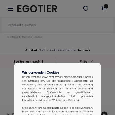
×
Egotier App
App holen
Bessere Preise in der App!
Startseite
Marken
Aodaci
Artikel
Groß- und Einzelhandel
Aodaci
Sortieren nach
Filter
✓
Wir verwenden Cookies
keine Ergebnisse.
Unsere Website verwendet sowohl eigene als auch Cookies
keine Ergebnisse.
von Drittanbietern, um die allgemeine Funktionalität zu
verbessern, Ihre Präferenzen zu speichern, die Leistung
der Website zu analysieren und ein reibungsloses und
Alle Produkte Anzeigen.
personalisiertes Surferlebnis zu gewährleisten,
einschließlich maßgeschneidertem Inhalt, optimierten
Interaktionen mit unserer Website und Werbung.
Sie können Ihre Cookie-Einstellungen jederzeit verwalten.
Essenzielle Cookies, die für das Funktionieren der Website
Kontaktieren Sie uns