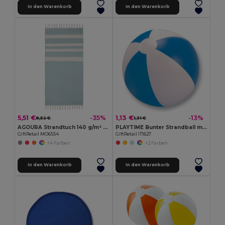
In den Warenkorb
In den Warenkorb
5,51 €
1,13 €
-35%
-13%
8,52 €
1,31 €
AGOURA Strandtuch 140 g/m² MO6554-
PLAYTIME Bunter Strandball mit Streifen Ø23,5cm
GiftRetail MO6554
GiftRetail IT1627
+4 Farben
+2 Farben
In den Warenkorb
In den Warenkorb