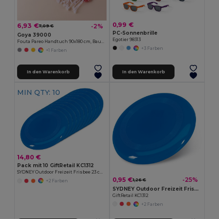
0,99 €
6,93 €
-2%
7,09 €
PC-Sonnenbrille
Goya 39000
Egotier 98313
Fouta Pareo Handtuch 90x180 cm, Baumwollmix ZANZIBAR
+3 Farben
+1 Farben
In den Warenkorb
In den Warenkorb
MIN QTY: 10
14,80 €
Pack mit 10 GiftRetail KC1312
SYDNEY Outdoor Freizeit Frisbee 23 cm für Sport und Spiel
0,95 €
-25%
1,26 €
+2 Farben
SYDNEY Outdoor Freizeit Frisbee 23 cm für Sport und Spiel
GiftRetail KC1312
+2 Farben