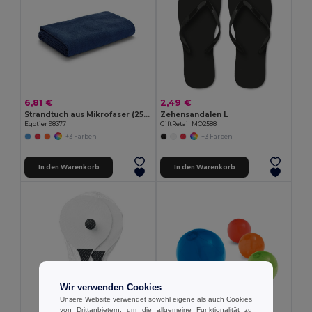
6,81 €
2,49 €
Strandtuch aus Mikrofaser (250 g/m²)
Zehensandalen L
Egotier 98377
GiftRetail MO2588
+3 Farben
+3 Farben
In den Warenkorb
In den Warenkorb
Wir verwenden Cookies
Unsere Website verwendet sowohl eigene als auch Cookies
von Drittanbietern, um die allgemeine Funktionalität zu