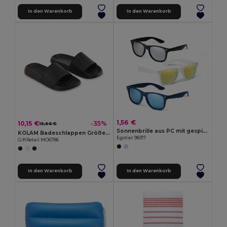
In den Warenkorb
In den Warenkorb
1,56 €
10,15 €
-35%
15,66 €
Sonnenbrille aus PC mit gespiegelten Brillengläsern
KOLAM Badeschlappen Größe 40/41
Egotier 98317
GiftRetail MO6786
In den Warenkorb
In den Warenkorb