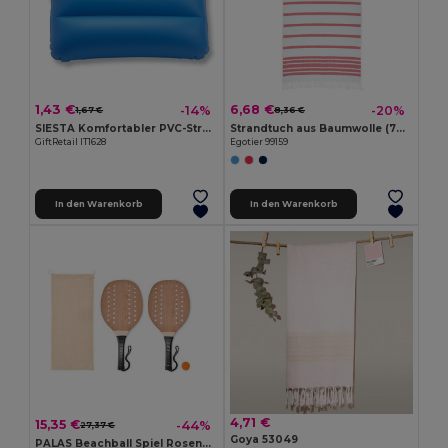
1,43 €
6,68 €
-14%
-20%
1,67 €
8,36 €
SIESTA Komfortabler PVC-Strandkissen Begleiter
Strandtuch aus Baumwolle (70% recycelt) und Polyester (30% recycelt) (180 g/m²)
GiftRetail IT1628
Egotier 99159
In den Warenkorb
In den Warenkorb
4,71 €
15,35 €
-44%
27,37 €
Goya 53049
PALAS Beachball Spiel Rosenholz