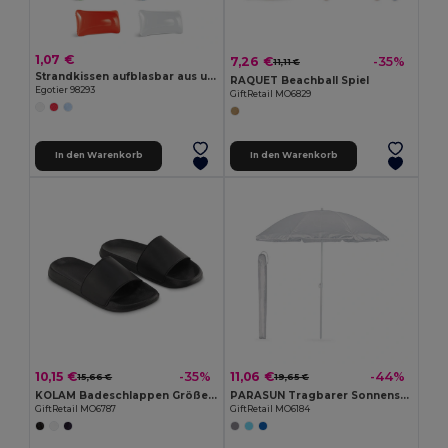
1,07 €
7,26 €
-35%
11,11 €
Strandkissen aufblasbar aus undurchsichtigem PVC
RAQUET Beachball Spiel
Egotier 98293
GiftRetail MO6829
In den Warenkorb
In den Warenkorb
10,15 €
11,06 €
-35%
-44%
15,66 €
19,65 €
KOLAM Badeschlappen Größe 42/43
PARASUN Tragbarer Sonnenschirm
GiftRetail MO6787
GiftRetail MO6184