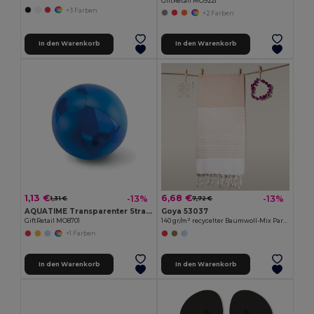
GiftRetail MO9221
+3 Farben
+2 Farben
In den Warenkorb
In den Warenkorb
1,13 €
6,68 €
-13%
-13%
1,31 €
7,72 €
AQUATIME Transparenter Strandball Ø24cm
Goya 53037
GiftRetail MO8701
140 gr/m² recycelter Baumwoll-Mix Pareo MAUNA
+1 Farben
In den Warenkorb
In den Warenkorb