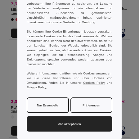
1,38 €
3,30 €
-9%
verbessern, Ihre Präferenzen zu speichern, die Leistung
3,61 €
der Website zu analysieren und ein reibungsloses und
Strandball aufblasbar aus lichtdurchlässigem PVC
MINI MATCH Beachball Spiel
personalisiertes Surferlebnis zu gewährleisten,
Egotier 98219
GiftRetail MO1911
einschließlich maßgeschneidertem Inhalt, optimierten
+1 Farben
+2 Farben
Interaktionen mit unserer Website und Werbung.
Sie können Ihre Cookie-Einstellungen jederzeit verwalten.
In den Warenkorb
In den Warenkorb
Essenzielle Cookies, die für das Funktionieren der Website
erforderlich sind, können nicht deaktiviert werden, da sie für
den korrekten Betrieb der Website erforderlich sind. Sie
können jedoch wählen, ob Sie andere Arten von Cookies,
wie diejenigen, die für Personalisierung, Analyse und
Zielgruppenansprache verwendet werden, zulassen oder
blockieren möchten.
Weitere Informationen darüber, wie wir Cookies verwenden,
wie Sie diese kontrollieren und über Cookies von
Drittanbietern, finden Sie in unserer
Cookies Policy
und
Privacy Policy
.
3,33 €
2,62 €
-8%
-10%
3,63 €
2,91 €
Nur Essentielle
Präferenzen
PLAY Großer Aufblasbarer Strandball für Sommer Spaß
CATCH&PLAY Ballspiel
GiftRetail MO8956
GiftRetail IT3852
Alle akzeptieren
In den Warenkorb
In den Warenkorb