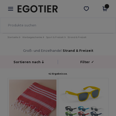
×
Egotier App
App holen
Bessere Preise in der App!
Startseite
Werbegeschenke
Sport & Freizeit
Strand & Freizeit
Groß- und Einzelhandel
Strand & Freizeit
Sortieren nach
Filter
✓
42 Ergebnisse.