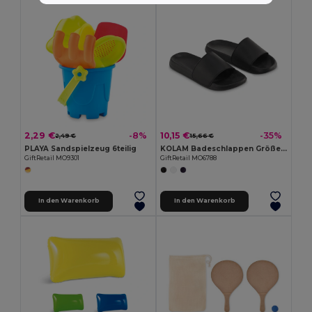
2,29 €
10,15 €
-8%
-35%
2,49 €
15,66 €
PLAYA Sandspielzeug 6teilig
KOLAM Badeschlappen Größe 44/45
GiftRetail MO9301
GiftRetail MO6788
In den Warenkorb
In den Warenkorb