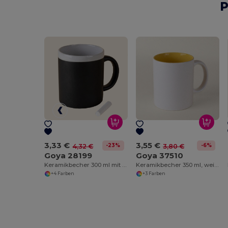
P
3,33 €
3,55 €
-23%
-6%
4,32 €
3,80 €
Goya 28199
Goya 37510
Keramikbecher 300 ml mit passender Kreide SLATE
Keramikbecher 350 ml, weiß, farbig innen GRAVEN
+4 Farben
+3 Farben