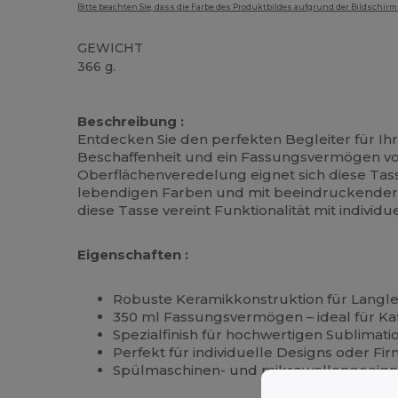
Bitte beachten Sie, dass die Farbe des Produktbildes aufgrund der Bildschir
GEWICHT
366 g.
Hoher Bestand
Beschreibung :
Entdecken Sie den perfekten Begleiter für Ih
Beschaffenheit und ein Fassungsvermögen von
Oberflächenveredelung eignet sich diese Tass
lebendigen Farben und mit beeindruckender D
diese Tasse vereint Funktionalität mit individu
Eigenschaften :
Robuste Keramikkonstruktion für Langle
350 ml Fassungsvermögen – ideal für Ka
Spezialfinish für hochwertigen Sublimat
Perfekt für individuelle Designs oder F
Spülmaschinen- und mikrowellengeeignet 