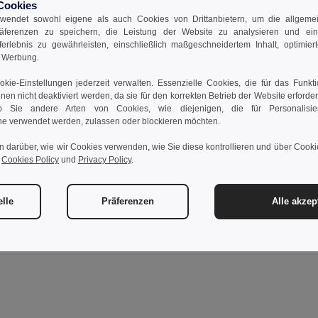
Cookies
wendet sowohl eigene als auch Cookies von Drittanbietern, um die allgemein
welle und Spülmaschine geeignet.
räferenzen zu speichern, die Leistung der Website zu analysieren und ei
rferlebnis zu gewährleisten, einschließlich maßgeschneidertem Inhalt, optimiert
d Werbung.
ng
kie-Einstellungen jederzeit verwalten. Essenzielle Cookies, die für das Funkt
nnen nicht deaktiviert werden, da sie für den korrekten Betrieb der Website erforde
 Sie andere Arten von Cookies, wie diejenigen, die für Personalisi
e verwendet werden, zulassen oder blockieren möchten.
n darüber, wie wir Cookies verwenden, wie Sie diese kontrollieren und über Cookie
r
Cookies Policy
und
Privacy Policy
.
Kommentar hinzufügen
elle
Präferenzen
Alle akzep