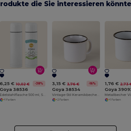
rodukte die Sie interessieren könnt
6,25 €
3,15 €
1,76 €
-38%
-16%
10,02 €
3,76 €
2,73 
Goya 38536
Goya 38534
Goya 3909
Edelstahlflasche 500 ml, Sublimationsfinish MOKA
Vintage-Stil Keramikbecher, 280 ml, bunt ENAMEL
+1 Farben
+2 Farben
+1 Farben