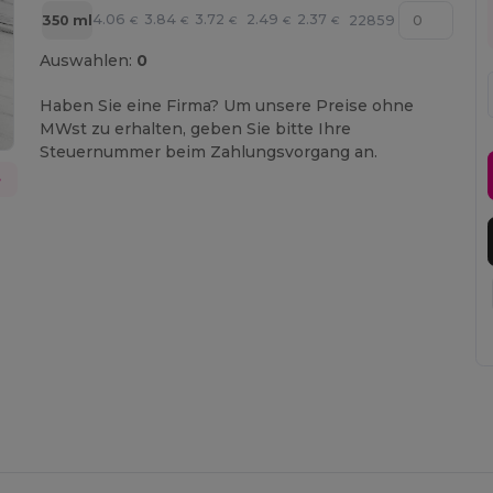
4.06
3.84
3.72
2.49
2.37
350 ml
22859
€
€
€
€
€
Auswahlen:
0
Haben Sie eine Firma? Um unsere Preise ohne
MWst zu erhalten, geben Sie bitte Ihre
Steuernummer beim Zahlungsvorgang an.
e