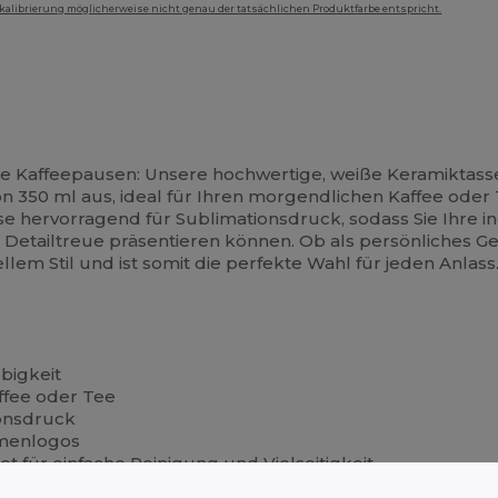
mkalibrierung möglicherweise nicht genau der tatsächlichen Produktfarbe entspricht.
re Kaffeepausen: Unsere hochwertige, weiße Keramiktasse
 350 ml aus, ideal für Ihren morgendlichen Kaffee oder 
e hervorragend für Sublimationsdruck, sodass Sie Ihre i
etailtreue präsentieren können. Ob als persönliches Ge
ellem Stil und ist somit die perfekte Wahl für jeden Anlass
bigkeit
ffee oder Tee
ionsdruck
irmenlogos
für einfache Reinigung und Vielseitigkeit