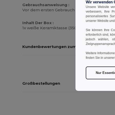
Wir verwenden 
Gebrauchsanweisung :
Unsere Website ver
Vor dem ersten Gebrauch waschen. Für Mikro
verbessern, Ihre P
personalisiertes Su
unserer Website un
Inhalt Der Box :
1x weiße Keramiktasse (350 ml), Pflegeanleitu
Sie können Ihre Coo
erforderlich sind, kö
jedoch wählen, ob
Zielgruppenansprach
Kundenbewertungen zum Produkt
Weitere Informatione
finden Sie in unsere
Nur Essenti
Großbestellungen