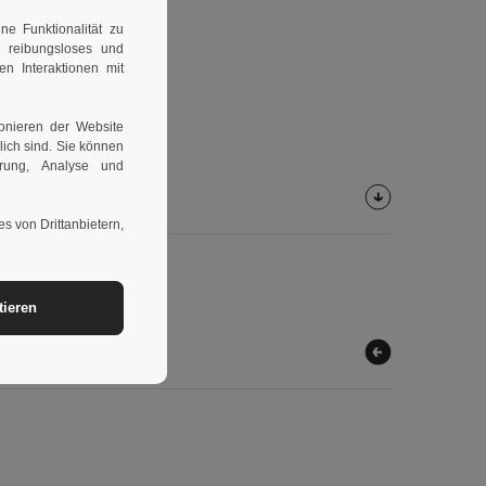
e Funktionalität zu
n reibungsloses und
en Interaktionen mit
ionieren der Website
rlich sind. Sie können
erung, Analyse und
s von Drittanbietern,
tieren