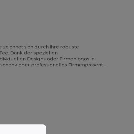
 zeichnet sich durch ihre robuste
Tee. Dank der speziellen
ndividuellen Designs oder Firmenlogos in
schenk oder professionelles Firmenpräsent –
.