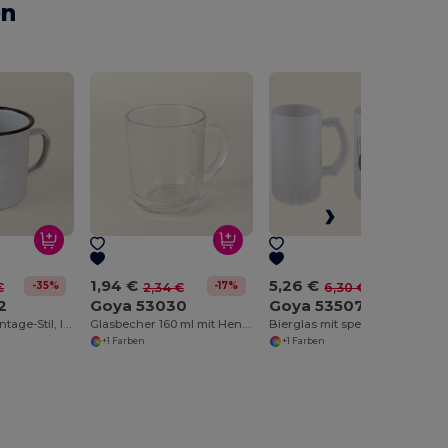
en
1,94 €
5,26 €
-35%
-17%
-16%
€
2,34 €
6,30 €
2
Goya 53030
Goya 53507
Metallbecher Vintage-Stil, leicht und robust, 350ml FIELD
Glasbecher 160 ml mit Henkel, einzeln IBIS
Bierglas mit speziellem Frosteffekt, spülmaschinenfest OLAPH
+1 Farben
+1 Farben