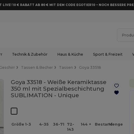
 LIVE! 10 € RABATT AB 80 € MIT DEM CODE EGOTIER10 – NOCH BESSERE PRE
rr
Technik & Zubehör
Haus & Küche
Sport & Freizeit
Geschirr
Tassen & Becher
Tassen
Goya 33518
Goya 33518 - Weiße Keramiktasse
350 ml mit Spezialbeschichtung
SUBLIMATION -
Unique
Größe
1-3
4-35
36-71
72-
144 +
Bestand
Menge
143