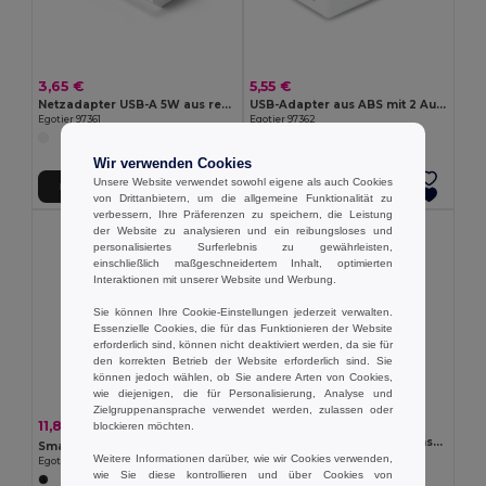
3,65 €
5,55 €
Netzadapter USB-A 5W aus recyceltes ABS (100% rABS)
USB-Adapter aus ABS mit 2 Ausgängen
Egotier 97361
Egotier 97362
Wir verwenden Cookies
Unsere Website verwendet sowohl eigene als auch Cookies
In den Warenkorb
In den Warenkorb
von Drittanbietern, um die allgemeine Funktionalität zu
verbessern, Ihre Präferenzen zu speichern, die Leistung
der Website zu analysieren und ein reibungsloses und
personalisiertes Surferlebnis zu gewährleisten,
einschließlich maßgeschneidertem Inhalt, optimierten
Interaktionen mit unserer Website und Werbung.
Sie können Ihre Cookie-Einstellungen jederzeit verwalten.
Essenzielle Cookies, die für das Funktionieren der Website
erforderlich sind, können nicht deaktiviert werden, da sie für
den korrekten Betrieb der Website erforderlich sind. Sie
können jedoch wählen, ob Sie andere Arten von Cookies,
wie diejenigen, die für Personalisierung, Analyse und
Zielgruppenansprache verwendet werden, zulassen oder
5,89 €
11,86 €
-26%
blockieren möchten.
16,03 €
KFZ-Ladegerät mit USB-A Anschluss 18W und USB-C 20W in 100% rABS
Smartphone Halterung für das Auto mit drahtlosem magnetischem Ladegerät 15W in Recyceltes ABS (100% rABS)
Egotier 97189
Weitere Informationen darüber, wie wir Cookies verwenden,
Egotier 97168
wie Sie diese kontrollieren und über Cookies von