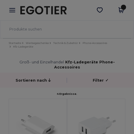
×
Egotier App
App holen
Bessere Preise in der App!
Startseite
Werbegeschenke
Technik & Zubehör
Phone-Accessoires
Kfz-Ladegeräte
Groß- und Einzelhandel
Kfz-Ladegeräte Phone-
Accessoires
Sortieren nach
Filter
✓
4 Ergebnisse.