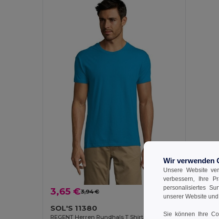
Wir verwenden 
Unsere Website ver
verbessern, Ihre P
personalisiertes Su
3,65 €
3,94 €
-7%
unserer Website un
SOL'S 11380
Sie können Ihre Coo
REGENT Herren Rundhals T Shirt