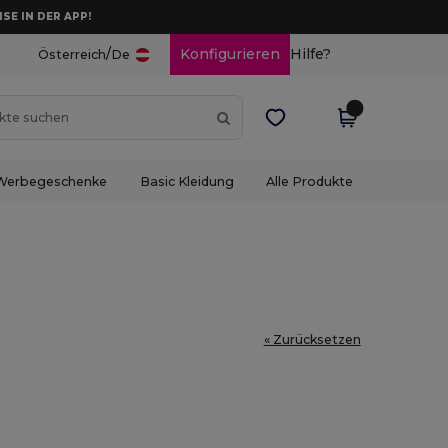
ISE IN DER APP!
/
Konfigurieren
Hilfe?
Österreich
De
Werbegeschenke
Basic Kleidung
Alle Produkte
« Zurücksetzen