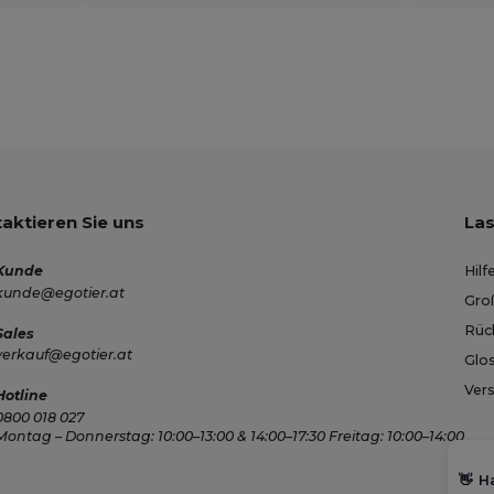
aktieren Sie uns
Las
Kunde
Hilf
kunde@egotier.at
Gro
Rüc
Sales
verkauf@egotier.at
Glo
Ver
Hotline
0800 018 027
Montag – Donnerstag: 10:00–13:00 & 14:00–17:30 Freitag: 10:00–14:00
👋
Ha