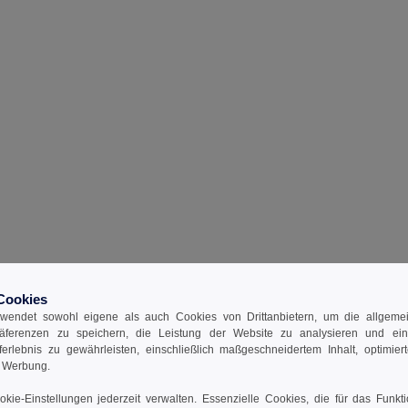
Cookies
wendet sowohl eigene als auch Cookies von Drittanbietern, um die allgemein
räferenzen zu speichern, die Leistung der Website zu analysieren und ei
rferlebnis zu gewährleisten, einschließlich maßgeschneidertem Inhalt, optimiert
d Werbung.
kie-Einstellungen jederzeit verwalten. Essenzielle Cookies, die für das Funkt