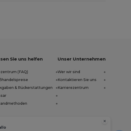
sen Sie uns helfen
Unser Unternehmen
ezentrum (FAQ)
Wer wir sind
ßhandelspreise
Kontaktieren Sie uns
kgaben & Rückerstattungen
Karrierezentrum
ssar
sandmethoden
llo