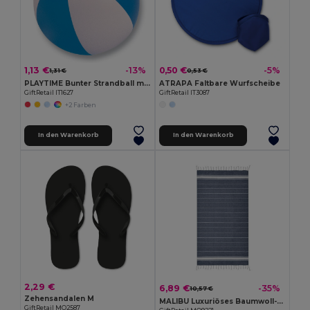
1,13 €
0,50 €
-13%
-5%
1,31 €
0,53 €
PLAYTIME Bunter Strandball mit Streifen Ø23,5cm
ATRAPA Faltbare Wurfscheibe
GiftRetail IT1627
GiftRetail IT3087
+2 Farben
In den Warenkorb
In den Warenkorb
2,29 €
6,89 €
-35%
10,57 €
Zehensandalen M
MALIBU Luxuriöses Baumwoll-Strandtuch 180g/m²
GiftRetail MO2587