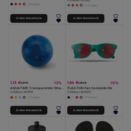
GiftRetail MO9221
+2 Farben
+2 Farben
In den Warenkorb
In den Warenkorb
1,13 €
1,54 €
-13%
-16%
1,31 €
1,82 €
AQUATIME Transparenter Strandball Ø24cm
FLAG FUN Fan Sonnenbrille
GiftRetail MO8701
GiftRetail MO9275
+1 Farben
+7 Farben
In den Warenkorb
In den Warenkorb