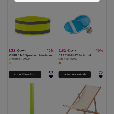
1,32 €
2,62 €
-12%
-10%
1,50 €
2,91 €
VISIBLE ME Sportarmbinde aus Lycra
CATCH&PLAY Ballspiel
GiftRetail MO9529
GiftRetail IT3852
In den Warenkorb
In den Warenkorb