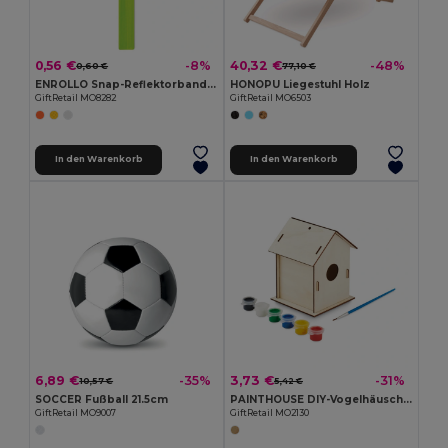
0,56 €
40,32 €
-8%
-48%
0,60 €
77,10 €
ENROLLO Snap-Reflektorband 32x3cm
HONOPU Liegestuhl Holz
GiftRetail MO8282
GiftRetail MO6503
In den Warenkorb
In den Warenkorb
6,89 €
3,73 €
-35%
-31%
10,57 €
5,42 €
SOCCER Fußball 21.5cm
PAINTHOUSE DIY-Vogelhäuschen
GiftRetail MO9007
GiftRetail MO2130