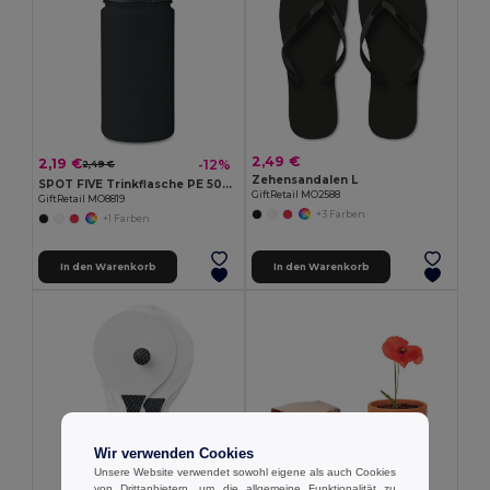
2,49 €
2,19 €
-12%
2,49 €
Zehensandalen L
SPOT FIVE Trinkflasche PE 500ml
GiftRetail MO2588
GiftRetail MO8819
+3 Farben
+1 Farben
In den Warenkorb
In den Warenkorb
Wir verwenden Cookies
Unsere Website verwendet sowohl eigene als auch Cookies
von Drittanbietern, um die allgemeine Funktionalität zu