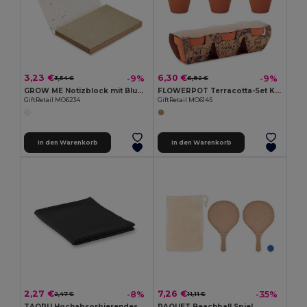
3,23 €
6,30 €
-9%
-9%
3,54 €
6,92 €
GROW ME Notizblock mit Blumensamen
FLOWERPOT Terracotta-Set Kräuter
GiftRetail MO6234
GiftRetail MO6145
In den Warenkorb
In den Warenkorb
2,27 €
7,26 €
-8%
-35%
2,47 €
11,11 €
TAORU Hochabsorbierendes Sporthandtuch für Fitness
RAQUET Beachball Spiel