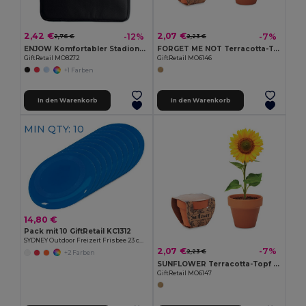
2,42 €
2,07 €
-12%
-7%
2,76 €
2,23 €
ENJOW Komfortabler Stadionkissen mit Tasche
FORGET ME NOT Terracotta-Topf Vergissmeinnich
GiftRetail MO8272
GiftRetail MO6146
+1 Farben
In den Warenkorb
In den Warenkorb
MIN QTY: 10
14,80 €
Pack mit 10 GiftRetail KC1312
SYDNEY Outdoor Freizeit Frisbee 23 cm für Sport und Spiel
2,07 €
-7%
2,23 €
+2 Farben
SUNFLOWER Terracotta-Topf Sonnenblume
GiftRetail MO6147