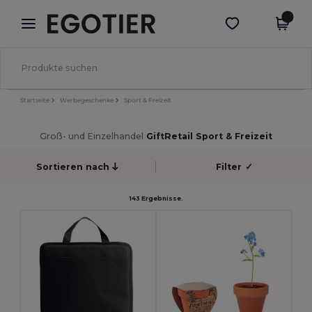
×
Egotier App
App holen
Bessere Preise in der App!
Startseite
Werbegeschenke
Sport & Freizeit
Groß- und Einzelhandel
GiftRetail Sport & Freizeit
Sortieren nach
Filter
✓
143 Ergebnisse.