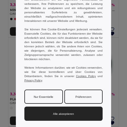
verbessern, Ihre Präferenzen zu speichern, die Leistung
3,30 €
2,07 €
-9%
-7%
3,61 €
2,23 €
der Website zu analysieren und ein reibungsloses und
MINI MATCH Beachball Spiel
RED POPPY Terracotta-Topf Mohnblume
personalisiertes Surferlebnis zu gewährleisten,
GiftRetail MO1911
GiftRetail MO6148
einschließlich maßgeschneidertem Inhalt, optimierten
+2 Farben
Interaktionen mit unserer Website und Werbung.
Sie können Ihre Cookie-Einstellungen jederzeit verwalten.
In den Warenkorb
In den Warenkorb
Essenzielle Cookies, die für das Funktionieren der Website
erforderlich sind, können nicht deaktiviert werden, da sie für
den korrekten Betrieb der Website erforderlich sind. Sie
können jedoch wählen, ob Sie andere Arten von Cookies,
wie diejenigen, die für Personalisierung, Analyse und
Zielgruppenansprache verwendet werden, zulassen oder
blockieren möchten.
Weitere Informationen darüber, wie wir Cookies verwenden,
wie Sie diese kontrollieren und über Cookies von
Drittanbietern, finden Sie in unserer
Cookies Policy
und
Privacy Policy
.
3,33 €
0,87 €
-8%
-6%
3,63 €
0,92 €
Nur Essentielle
Präferenzen
PLAY Großer Aufblasbarer Strandball für Sommer Spaß
BYPRO Fahrrad Sattelschutz
GiftRetail MO8956
GiftRetail MO8071
Alle akzeptieren
In den Warenkorb
In den Warenkorb