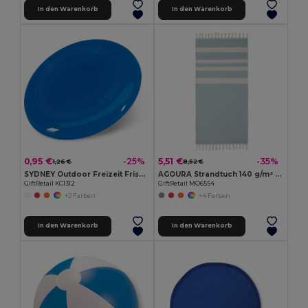
In den Warenkorb
In den Warenkorb
0,95 €
5,51 €
-25%
-35%
1,26 €
8,52 €
SYDNEY Outdoor Freizeit Frisbee 23 cm für Sport und Spiel
AGOURA Strandtuch 140 g/m² MO6554-
GiftRetail KC1312
GiftRetail MO6554
+2 Farben
+4 Farben
In den Warenkorb
In den Warenkorb