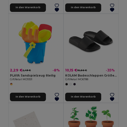
In den Warenkorb
In den Warenkorb
2,29 €
10,15 €
-8%
-35%
2,49 €
15,66 €
PLAYA Sandspielzeug 6teilig
KOLAM Badeschlappen Größe 44/45
GiftRetail MO9301
GiftRetail MO6788
In den Warenkorb
In den Warenkorb