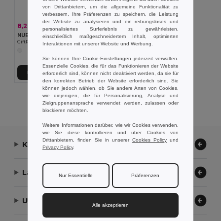
von Drittanbietern, um die allgemeine Funktionalität zu
verbessern, Ihre Präferenzen zu speichern, die Leistung
der Website zu analysieren und ein reibungsloses und
8,26 €
-39%
13,52 €
personalisiertes Surferlebnis zu gewährleisten,
NURWATCH Analoge Schwesternuhr
einschließlich maßgeschneidertem Inhalt, optimierten
GiftRetail MO8256
Interaktionen mit unserer Website und Werbung.
Sie können Ihre Cookie-Einstellungen jederzeit verwalten.
Essenzielle Cookies, die für das Funktionieren der Website
In den Warenkorb
erforderlich sind, können nicht deaktiviert werden, da sie für
den korrekten Betrieb der Website erforderlich sind. Sie
können jedoch wählen, ob Sie andere Arten von Cookies,
wie diejenigen, die für Personalisierung, Analyse und
Alle Produkte Anzeigen.
Zielgruppenansprache verwendet werden, zulassen oder
blockieren möchten.
Weitere Informationen darüber, wie wir Cookies verwenden,
wie Sie diese kontrollieren und über Cookies von
Drittanbietern, finden Sie in unserer
Cookies Policy
und
Kontaktieren Sie uns
Privacy Policy
.
Lassen Sie uns helfen
Nur Essentielle
Präferenzen
Unser Unternehmen
Alle akzeptieren