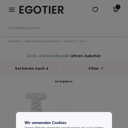
×
Egotier App
App holen
Bessere Preise in der App!
Startseite
Basic Kleidung | Accessoires
Zubehör
Uhren
Groß- und Einzelhandel
Uhren Zubehör
Sortieren nach
Filter
✓
ein Ergebnis.
Wir verwenden Cookies
Unsere Website verwendet sowohl eigene als auch Cookies