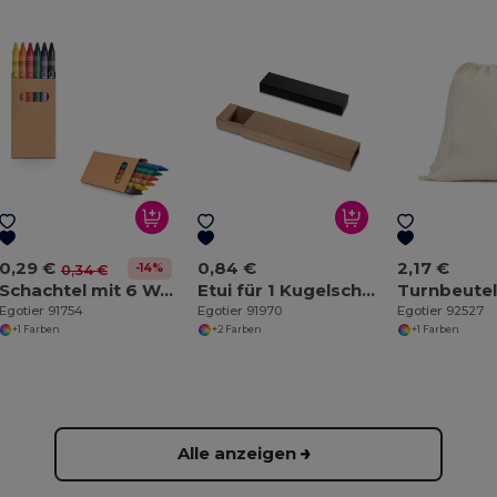
0,29 €
0,84 €
2,17 €
-14%
0,34 €
Schachtel mit 6 Wachsmalstiften
Etui für 1 Kugelschreiber aus Kraftpapier
Egotier 91754
Egotier 91970
Egotier 92527
+1 Farben
+2 Farben
+1 Farben
Alle anzeigen