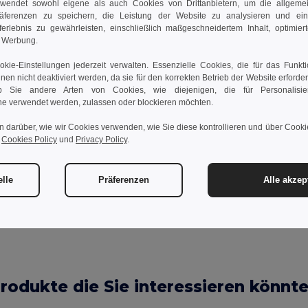
wendet sowohl eigene als auch Cookies von Drittanbietern, um die allgemein
räferenzen zu speichern, die Leistung der Website zu analysieren und ei
rferlebnis zu gewährleisten, einschließlich maßgeschneidertem Inhalt, optimiert
d Werbung.
alt, Deckel und Karabiner.
kie-Einstellungen jederzeit verwalten. Essenzielle Cookies, die für das Funkt
nnen nicht deaktiviert werden, da sie für den korrekten Betrieb der Website erforde
 Sie andere Arten von Cookies, wie diejenigen, die für Personalisi
e verwendet werden, zulassen oder blockieren möchten.
n darüber, wie wir Cookies verwenden, wie Sie diese kontrollieren und über Cookie
r
Cookies Policy
und
Privacy Policy
.
Kommentar hinzufügen
elle
Präferenzen
Alle akzep
rodukte die Sie interessieren könnt