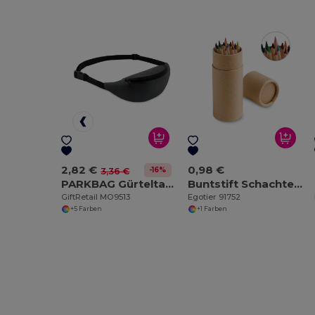
2,82 €
0,98 €
-16%
3,36 €
PARKBAG Gürteltasche/Crosswear Tasche
Buntstift Schachtel mit 12 Buntstiften
GiftRetail MO9513
Egotier 91752
+5 Farben
+1 Farben