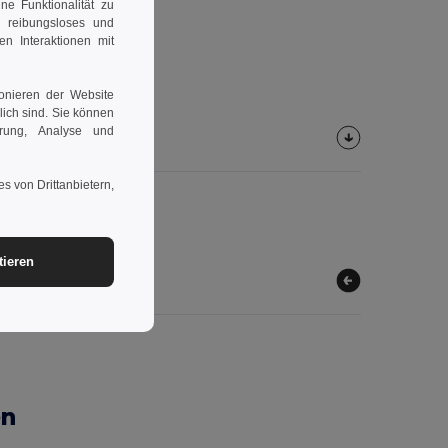
e Funktionalität zu
n reibungsloses und
en Interaktionen mit
ionieren der Website
rlich sind. Sie können
erung, Analyse und
s von Drittanbietern,
tieren
en