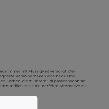
egs immer mit Flüssigkeit versorgt. Der
ntegrierte Karabinerhaken eine bequeme
en Farben, die zu Ihrem Stil passen.Wenn sie
reundlich ist sie die perfekte Alternative zu
 befestigen.