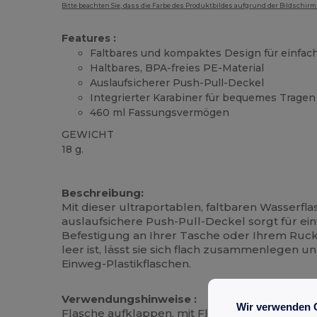
Bitte beachten Sie, dass die Farbe des Produktbildes aufgrund der Bildschir
Features :
Faltbares und kompaktes Design für einfa
Haltbares, BPA-freies PE-Material
Auslaufsicherer Push-Pull-Deckel
Integrierter Karabiner für bequemes Tragen
460 ml Fassungsvermögen
GEWICHT
18 g.
Hoher Bestand
Beschreibung:
Mit dieser ultraportablen, faltbaren Wasserf
auslaufsichere Push-Pull-Deckel sorgt für e
Befestigung an Ihrer Tasche oder Ihrem Rucksa
leer ist, lässt sie sich flach zusammenlegen 
Einweg-Plastikflaschen.
Verwendungshinweise :
Wir verwenden 
Flasche aufklappen, mit Flüssigkeit füllen, D