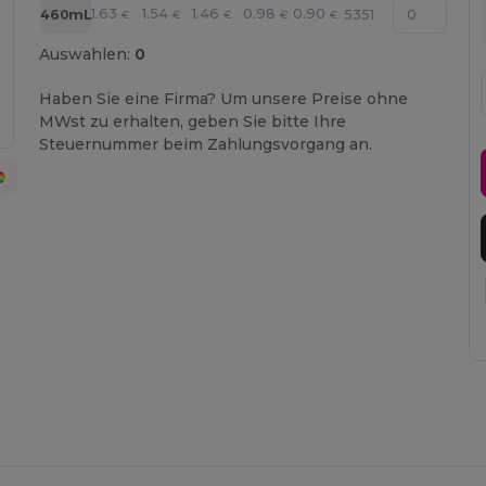
1.63
1.54
1.46
0.98
0.90
460mL
5351
€
€
€
€
€
Auswahlen:
0
Haben Sie eine Firma? Um unsere Preise ohne
MWst zu erhalten, geben Sie bitte Ihre
Steuernummer beim Zahlungsvorgang an.