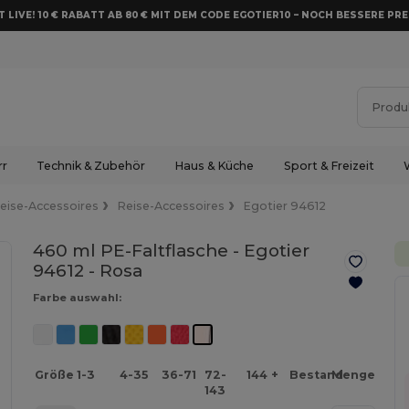
 LIVE! 10 € RABATT AB 80 € MIT DEM CODE EGOTIER10 – NOCH BESSERE PRE
rr
Technik & Zubehör
Haus & Küche
Sport & Freizeit
eise-Accessoires
Reise-Accessoires
Egotier 94612
460 ml PE-Faltflasche - Egotier
94612 -
Rosa
Farbe auswahl:
Größe
1-3
4-35
36-71
72-
144 +
Bestand
Menge
143