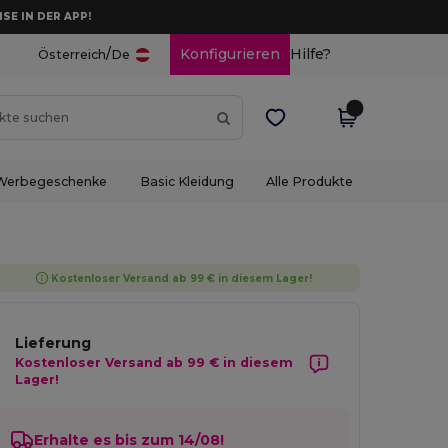
ISE IN DER APP!
/
Konfigurieren
Hilfe?
Österreich
De
Werbegeschenke
Basic Kleidung
Alle Produkte
Kostenloser Versand ab 99 € in diesem Lager!
Lieferung
Kostenloser Versand ab 99 € in diesem
Lager!
Erhalte es bis zum 14/08!