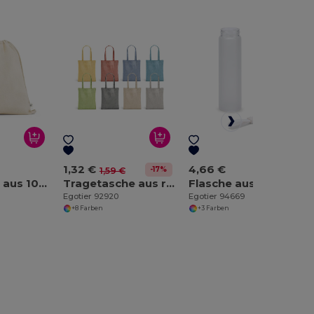
1,32 €
4,66 €
-17%
1,59 €
Turnbeutel aus 100% organische Bauwolle (140 g/m²)
Tragetasche aus recycelter Baumwolle (70%), polyester (30% rPET) (140 g/m²)
Flasche aus Borosilikatglas und Deckel aus AS 470 mL
Egotier 92920
Egotier 94669
+8 Farben
+3 Farben