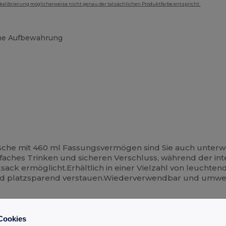
mkalibrierung möglicherweise nicht genau der tatsächlichen Produktfarbe entspricht.
che Aufbewahrung
lasche mit 460 ml Fassungsvermögen sind Sie auch unterw
infaches Trinken und sicheren Verschluss, während der i
ck ermöglicht.Erhältlich in einer Vielzahl von leuchtend
und platzsparend verstauen.Wiederverwendbar und umweltf
Cookies
eckel sicher verschließen und mit Karabiner an der Tasche