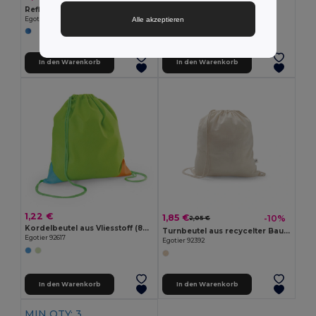
+7 Farben
Reflektierende Tasche aus Polyester (200 g/m²)
Alle akzeptieren
Egotier 92798
In den Warenkorb
In den Warenkorb
1,22 €
1,85 €
-10%
2,05 €
Kordelbeutel aus Vliesstoff (80 g/m²)
Turnbeutel aus recycelter Baumwolle (70%) und Polyester (30% rPET) (150 g/m²)
Egotier 92617
Egotier 92392
In den Warenkorb
In den Warenkorb
MIN QTY: 3