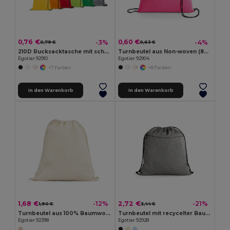
0,76 €
0,60 €
-3%
-4%
0,79 €
0,63 €
210D Rucksacktasche mit schwarzen Zugbändern
Turnbeutel aus Non-woven (80 g/m²)
Egotier 92910
Egotier 92904
+7 Farben
+8 Farben
In den Warenkorb
In den Warenkorb
1,68 €
2,72 €
-12%
-21%
1,90 €
3,44 €
Turnbeutel aus 100% Baumwolle (140 g/m²)
Turnbeutel mit recycelter Baumwolle (70%), Polyester (30% rPET) (140 g/m²)
Egotier 92398
Egotier 92928