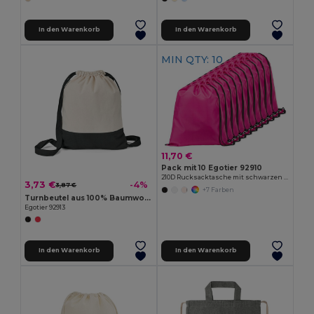
In den Warenkorb
In den Warenkorb
MIN QTY: 10
11,70 €
Pack mit 10 Egotier 92910
210D Rucksacktasche mit schwarzen Zugbändern
3,73 €
-4%
3,87 €
+7 Farben
Turnbeutel aus 100% Baumwolle (180 g/m²)
Egotier 92913
In den Warenkorb
In den Warenkorb