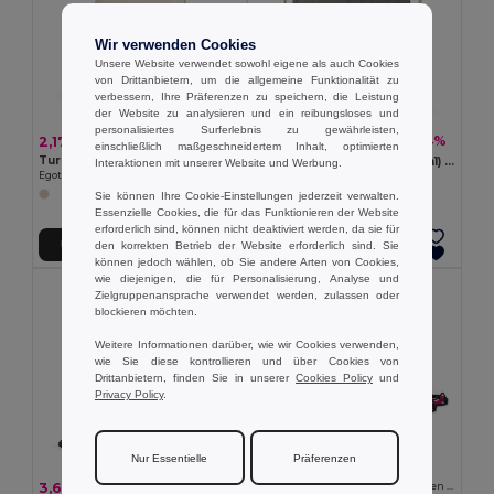
Wir verwenden Cookies
Unsere Website verwendet sowohl eigene als auch Cookies
von Drittanbietern, um die allgemeine Funktionalität zu
verbessern, Ihre Präferenzen zu speichern, die Leistung
der Website zu analysieren und ein reibungsloses und
personalisiertes Surferlebnis zu gewährleisten,
2,32 €
-14%
2,17 €
2,70 €
einschließlich maßgeschneidertem Inhalt, optimierten
Turnbeutel aus 100% organische Bauwolle (140 g/m²)
Tragetasche/Turnbeutel (2in1) aus recycelter Baumwolle (70%) und polyester (30% rPET) (140 g/m²)
Interaktionen mit unserer Website und Werbung.
Egotier 92527
Egotier 92936
Sie können Ihre Cookie-Einstellungen jederzeit verwalten.
Essenzielle Cookies, die für das Funktionieren der Website
erforderlich sind, können nicht deaktiviert werden, da sie für
In den Warenkorb
In den Warenkorb
den korrekten Betrieb der Website erforderlich sind. Sie
können jedoch wählen, ob Sie andere Arten von Cookies,
wie diejenigen, die für Personalisierung, Analyse und
MIN QTY: 5
Zielgruppenansprache verwendet werden, zulassen oder
blockieren möchten.
Weitere Informationen darüber, wie wir Cookies verwenden,
wie Sie diese kontrollieren und über Cookies von
Drittanbietern, finden Sie in unserer
Cookies Policy
und
Privacy Policy
.
6,15 €
Nur Essentielle
Präferenzen
Pack mit 5 Egotier 92910
3,65 €
-5%
210D Rucksacktasche mit schwarzen Zugbändern
3,87 €