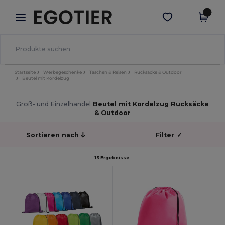
×
Egotier App
App holen
Bessere Preise in der App!
Startseite
Werbegeschenke
Taschen & Reisen
Rucksäcke & Outdoor
Beutel mit Kordelzug
Groß- und Einzelhandel
Beutel mit Kordelzug Rucksäcke
& Outdoor
Sortieren nach
Filter
✓
13 Ergebnisse.