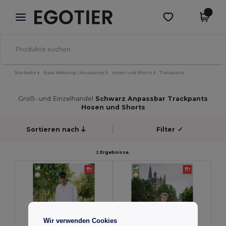
×
Egotier App
App holen
Bessere Preise in der App!
Startseite
Basic Kleidung | Accessoires
Hosen und Shorts
Trackpants
Groß- und Einzelhandel
Schwarz Anpassbar Trackpants
Hosen und Shorts
Sortieren nach
Filter
✓
2 Ergebnisse.
Wir verwenden Cookies