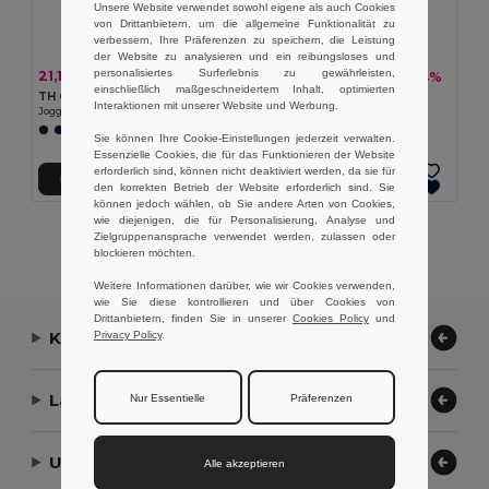
Unsere Website verwendet sowohl eigene als auch Cookies
von Drittanbietern, um die allgemeine Funktionalität zu
verbessern, Ihre Präferenzen zu speichern, die Leistung
der Website zu analysieren und ein reibungsloses und
personalisiertes Surferlebnis zu gewährleisten,
21,13 €
18,68 €
-39%
-34%
34,39 €
28,37 €
einschließlich maßgeschneidertem Inhalt, optimierten
TH Clothes 30307
TH Clothes 30309
Interaktionen mit unserer Website und Werbung.
Jogginghose (Unisex)
Jogginghose für Kinder
Sie können Ihre Cookie-Einstellungen jederzeit verwalten.
Essenzielle Cookies, die für das Funktionieren der Website
erforderlich sind, können nicht deaktiviert werden, da sie für
In den Warenkorb
In den Warenkorb
den korrekten Betrieb der Website erforderlich sind. Sie
können jedoch wählen, ob Sie andere Arten von Cookies,
wie diejenigen, die für Personalisierung, Analyse und
Alle Produkte Anzeigen.
Zielgruppenansprache verwendet werden, zulassen oder
blockieren möchten.
Weitere Informationen darüber, wie wir Cookies verwenden,
wie Sie diese kontrollieren und über Cookies von
Drittanbietern, finden Sie in unserer
Cookies Policy
und
Kontaktieren Sie uns
Privacy Policy
.
Lassen Sie uns helfen
Nur Essentielle
Präferenzen
Unser Unternehmen
Alle akzeptieren