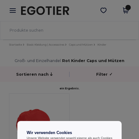
×
Egotier App
App holen
Bessere Preise in der App!
Startseite
Basic Kleidung | Accessoires
Caps und Mützen
Kinder
Groß- und Einzelhandel
Rot Kinder Caps und Mützen
Sortieren nach
Filter
✓
ein Ergebnis.
Wir verwenden Cookies
Unsere Website verwendet sowohl eigene als auch Cookies