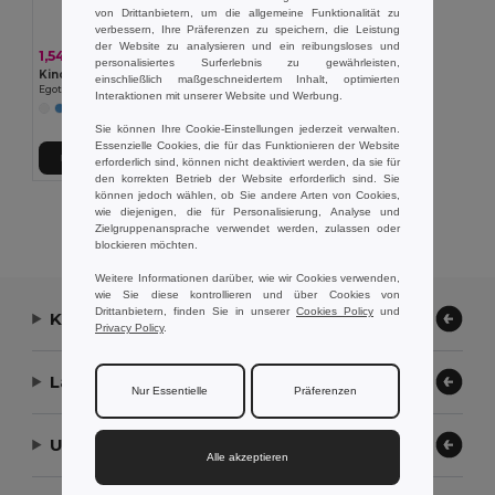
von Drittanbietern, um die allgemeine Funktionalität zu
verbessern, Ihre Präferenzen zu speichern, die Leistung
der Website zu analysieren und ein reibungsloses und
1,54 €
personalisiertes Surferlebnis zu gewährleisten,
Kindermütze aus Polyester
einschließlich maßgeschneidertem Inhalt, optimierten
Egotier 99456
Interaktionen mit unserer Website und Werbung.
+3 Farben
Sie können Ihre Cookie-Einstellungen jederzeit verwalten.
Essenzielle Cookies, die für das Funktionieren der Website
In den Warenkorb
erforderlich sind, können nicht deaktiviert werden, da sie für
den korrekten Betrieb der Website erforderlich sind. Sie
können jedoch wählen, ob Sie andere Arten von Cookies,
Alle Produkte Anzeigen.
wie diejenigen, die für Personalisierung, Analyse und
Zielgruppenansprache verwendet werden, zulassen oder
blockieren möchten.
Weitere Informationen darüber, wie wir Cookies verwenden,
wie Sie diese kontrollieren und über Cookies von
Drittanbietern, finden Sie in unserer
Cookies Policy
und
Kontaktieren Sie uns
Privacy Policy
.
Lassen Sie uns helfen
Nur Essentielle
Präferenzen
Unser Unternehmen
Alle akzeptieren