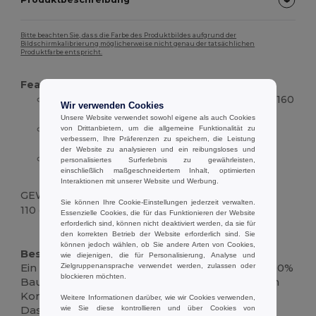
Bitte beachten Sie, dass die Farbe des Produktbildes aufgrund der
Bildschirmkalibrierung möglicherweise nicht genau der tatsächlichen
Produktfarbe entspricht.
Features :
Zusammensetzung: 100% Baumwoll-Jersey, 160
Wir verwenden Cookies
g/m², kardiertes Garn
Unsere Website verwendet sowohl eigene als auch Cookies
Ausschnitt: Rundhalsausschnitt mit
von Drittanbietern, um die allgemeine Funktionalität zu
verbessern, Ihre Präferenzen zu speichern, die Leistung
eingefassten Kanten
der Website zu analysieren und ein reibungsloses und
Rückenform und Ärmel: ärmellos mit T-
personalisiertes Surferlebnis zu gewährleisten,
einschließlich maßgeschneidertem Inhalt, optimierten
förmigem (Racer) Rücken
Interaktionen mit unserer Website und Werbung.
GEWICHT
Sie können Ihre Cookie-Einstellungen jederzeit verwalten.
110 g.
Essenzielle Cookies, die für das Funktionieren der Website
erforderlich sind, können nicht deaktiviert werden, da sie für
Hoher Bestand
Anpassbar
den korrekten Betrieb der Website erforderlich sind. Sie
können jedoch wählen, ob Sie andere Arten von Cookies,
Beschreibung:
wie diejenigen, die für Personalisierung, Analyse und
Ein weiches, alltagstaugliches Tank-Top aus 100%
Zielgruppenansprache verwendet werden, zulassen oder
blockieren möchten.
Baumwolljersey (160 g/m²) für atmungsaktiven
Komfort und langanhaltenden Tragekomfort.
Weitere Informationen darüber, wie wir Cookies verwenden,
Das ärmellose Modell hat einen
wie Sie diese kontrollieren und über Cookies von