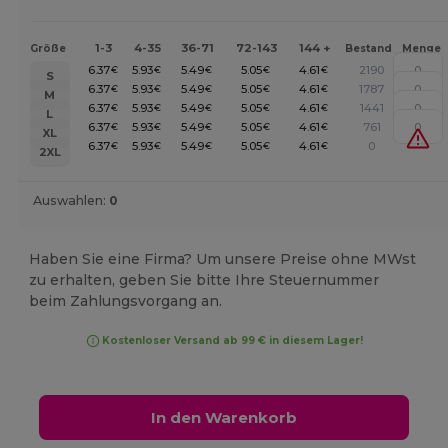
1-3
4-35
36-71
72-143
144 +
Größe
Bestand
Menge
6.37
5.93
5.49
5.05
4.61
2190
€
€
€
€
€
S
6.37
5.93
5.49
5.05
4.61
1787
€
€
€
€
€
M
6.37
5.93
5.49
5.05
4.61
1441
€
€
€
€
€
L
6.37
5.93
5.49
5.05
4.61
761
€
€
€
€
€
XL
6.37
5.93
5.49
5.05
4.61
0
€
€
€
€
€
2XL
Auswahlen:
0
Haben Sie eine Firma? Um unsere Preise ohne MWst
zu erhalten, geben Sie bitte Ihre Steuernummer
beim Zahlungsvorgang an.
Kostenloser Versand ab 99 € in diesem Lager!
In den Warenkorb