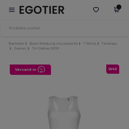
×
Egotier App
App holen
Bessere Preise in der App!
Startseite
Basic Kleidung | Accessoires
T-Shirts
Tanktops
Damen
TH Clothes 30119
W45
Versand in