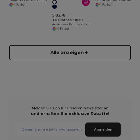
Tailliertes Damen-T-Shirt aus Baumwolle. Farbe Weiß
Langärmeliges tailliertes T-Shirt für Frauen
+1 Farben
+1 Farben
5,82 €
TH Clothes 30120
Ärmelloses Baumwoll-T-Shirt für Frauen
+7 Farben
Alle anzeigen
Melden Sie sich für unseren Newsletter an
und erhalten Sie exklusive Rabatte!
Anmelden