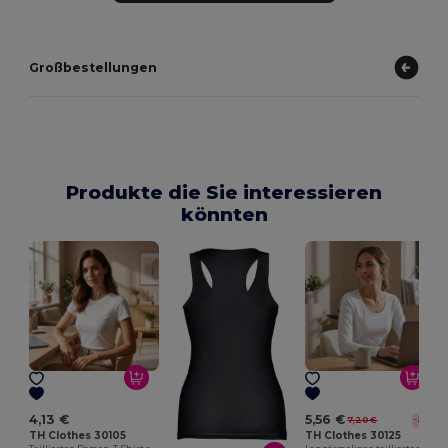
Großbestellungen
Produkte die Sie interessieren
könnten
4,13 €
5,56 €
7,20 €
-23%
TH Clothes 30105
TH Clothes 30125