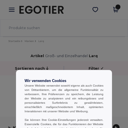
×
Egotier App
App holen
Bessere Preise in der App!
Startseite
Marken
Larq
Artikel
Groß- und Einzelhandel
Larq
Sortieren nach
Filter
✓
Wir verwenden Cookies
keine Ergebnisse.
Unsere Website verwendet sowohl eigene als auch Cookies
keine Ergebnisse.
von Drittanbietern, um die allgemeine Funktionalität zu
verbessern, Ihre Präferenzen zu speichern, die Leistung
der Website zu analysieren und ein reibungsloses und
Alle Produkte Anzeigen.
personalisiertes Surferlebnis zu gewährleisten,
einschließlich maßgeschneidertem Inhalt, optimierten
Interaktionen mit unserer Website und Werbung.
Sie können Ihre Cookie-Einstellungen jederzeit verwalten.
Essenzielle Cookies, die für das Funktionieren der Website
Kontaktieren Sie uns