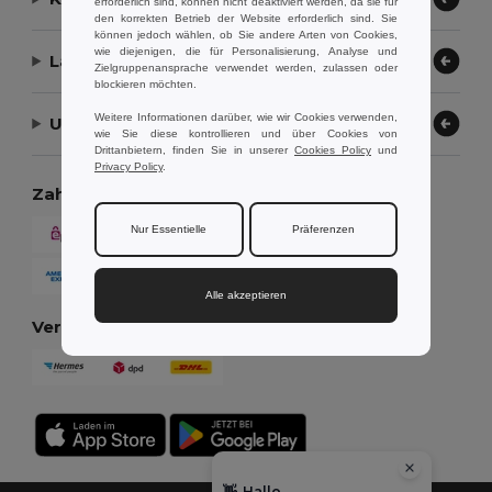
erforderlich sind, können nicht deaktiviert werden, da sie für
den korrekten Betrieb der Website erforderlich sind. Sie
können jedoch wählen, ob Sie andere Arten von Cookies,
wie diejenigen, die für Personalisierung, Analyse und
Lassen Sie uns helfen
Zielgruppenansprache verwendet werden, zulassen oder
blockieren möchten.
Weitere Informationen darüber, wie wir Cookies verwenden,
Unser Unternehmen
wie Sie diese kontrollieren und über Cookies von
Drittanbietern, finden Sie in unserer
Cookies Policy
und
Privacy Policy
.
Zahlungsmethoden
Nur Essentielle
Präferenzen
Alle akzeptieren
Versandmethoden
👋
Hallo