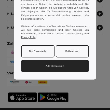
erforderlich sind, können nicht deaktiviert werden, da sie für
den korrekten Betrieb der Website erforderlich sind. Sie
können jedoch wählen, ob Sie andere Arten von Cookies,
wie diejenigen, die für Personalisierung, Analyse und
Lassen Sie uns helfen
Zielgruppenansprache verwendet werden, zulassen oder
blockieren möchten.
Weitere Informationen darüber, wie wir Cookies verwenden,
Unser Unternehmen
wie Sie diese kontrollieren und über Cookies von
Drittanbietern, finden Sie in unserer
Cookies Policy
und
Privacy Policy
.
Zahlungsmethoden
Nur Essentielle
Präferenzen
Alle akzeptieren
Versandmethoden