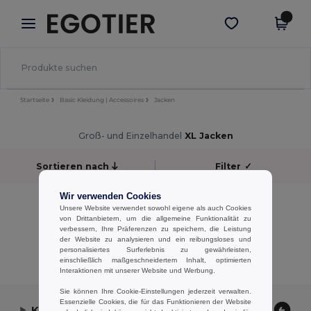
×
Egotier App
App holen
Bessere Preise in der App!
Startseite
Basic Kleidung | Accessoires
Jacken
Groß- und Einzelhandel
XL Jacken
Sortieren nach
Filter
✓
Wir verwenden Cookies
keine Ergebnisse.
Unsere Website verwendet sowohl eigene als auch Cookies
keine Ergebnisse.
von Drittanbietern, um die allgemeine Funktionalität zu
verbessern, Ihre Präferenzen zu speichern, die Leistung
der Website zu analysieren und ein reibungsloses und
Alle Produkte Anzeigen.
personalisiertes Surferlebnis zu gewährleisten,
einschließlich maßgeschneidertem Inhalt, optimierten
Interaktionen mit unserer Website und Werbung.
Sie können Ihre Cookie-Einstellungen jederzeit verwalten.
Essenzielle Cookies, die für das Funktionieren der Website
Kontaktieren Sie uns