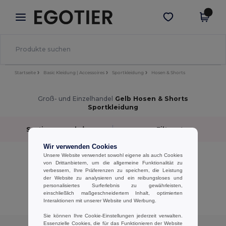
×
Egotier App
App holen
Bessere Preise in der App!
Startseite
Basic Kleidung | Accessoires
Sportkleidung
Hosen & Shorts
Groß- und Einzelhandel
Gelb Hosen & Shorts
Sportkleidung
Sortieren nach
Filter
✓
Wir verwenden Cookies
keine Ergebnisse.
Unsere Website verwendet sowohl eigene als auch Cookies
von Drittanbietern, um die allgemeine Funktionalität zu
keine Ergebnisse.
verbessern, Ihre Präferenzen zu speichern, die Leistung
der Website zu analysieren und ein reibungsloses und
Alle Produkte Anzeigen.
personalisiertes Surferlebnis zu gewährleisten,
einschließlich maßgeschneidertem Inhalt, optimierten
Interaktionen mit unserer Website und Werbung.
Sie können Ihre Cookie-Einstellungen jederzeit verwalten.
Essenzielle Cookies, die für das Funktionieren der Website