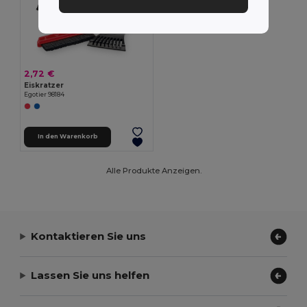
2,72 €
Eiskratzer
Egotier 98184
In den Warenkorb
Alle Produkte Anzeigen.
Kontaktieren Sie uns
Lassen Sie uns helfen