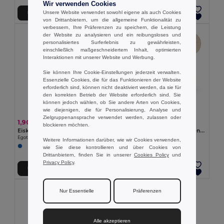
Wir verwenden Cookies
Unsere Website verwendet sowohl eigene als auch Cookies
In den Warenkorb
In den Warenkorb
von Drittanbietern, um die allgemeine Funktionalität zu
verbessern, Ihre Präferenzen zu speichern, die Leistung
der Website zu analysieren und ein reibungsloses und
personalisiertes Surferlebnis zu gewährleisten,
einschließlich maßgeschneidertem Inhalt, optimierten
Interaktionen mit unserer Website und Werbung.
Sie können Ihre Cookie-Einstellungen jederzeit verwalten.
Essenzielle Cookies, die für das Funktionieren der Website
erforderlich sind, können nicht deaktiviert werden, da sie für
den korrekten Betrieb der Website erforderlich sind. Sie
können jedoch wählen, ob Sie andere Arten von Cookies,
wie diejenigen, die für Personalisierung, Analyse und
Zielgruppenansprache verwendet werden, zulassen oder
1,90 €
1,29 €
blockieren möchten.
Eiskratzer mit Handschuh
Eiskratzer aus PP und Weizenstroh
Egotier 98122
Egotier 98133
Weitere Informationen darüber, wie wir Cookies verwenden,
wie Sie diese kontrollieren und über Cookies von
Drittanbietern, finden Sie in unserer
Cookies Policy
und
Privacy Policy
.
In den Warenkorb
In den Warenkorb
Nur Essentielle
Präferenzen
Alle akzeptieren