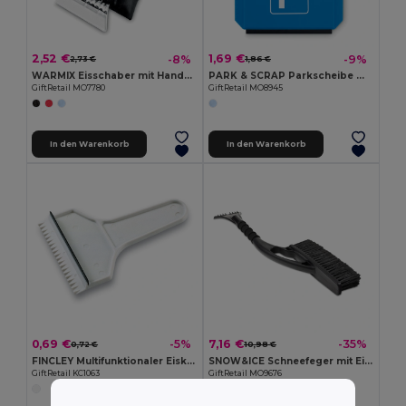
2,52 €
1,69 €
-8%
-9%
2,73 €
1,86 €
WARMIX Eisschaber mit Handschuh
PARK & SCRAP Parkscheibe mit Eiskratzer
GiftRetail MO7780
GiftRetail MO8945
In den Warenkorb
In den Warenkorb
0,69 €
7,16 €
-5%
-35%
0,72 €
10,98 €
FINCLEY Multifunktionaler Eiskratzer mit Besen
SNOW&ICE Schneefeger mit Eiskratzer
GiftRetail KC1063
GiftRetail MO9676