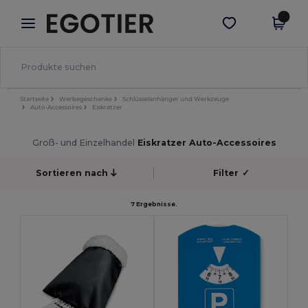
×
Egotier App
App holen
Bessere Preise in der App!
Startseite
Werbegeschenke
Schlüsselanhänger und Werkzeuge
Auto-Accessoires
Eiskratzer
Groß- und Einzelhandel
Eiskratzer Auto-Accessoires
Sortieren nach
Filter
✓
7 Ergebnisse.