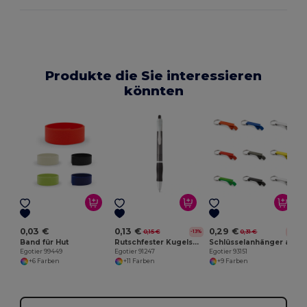
Produkte die Sie interessieren
könnten
E
0,03 €
0,13 €
0,29 €
0,15 €
0,31 €
-13%
-6%
Band für Hut
Rutschfester Kugelschreiber aus ABS mit Clip
Schlüsselanhänger aus Aluminium mit Flaschenöffner
Egotier 99449
Egotier 91247
Egotier 93151
+6 Farben
+11 Farben
+9 Farben