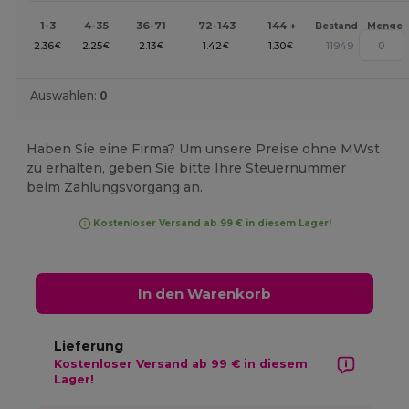
1-3
4-35
36-71
72-143
144 +
Bestand
Menge
2.36
2.25
2.13
1.42
1.30
11949
€
€
€
€
€
Auswahlen:
0
Haben Sie eine Firma? Um unsere Preise ohne MWst
zu erhalten, geben Sie bitte Ihre Steuernummer
beim Zahlungsvorgang an.
Kostenloser Versand ab 99 € in diesem Lager!
In den Warenkorb
Lieferung
Kostenloser Versand ab 99 € in diesem
Lager!