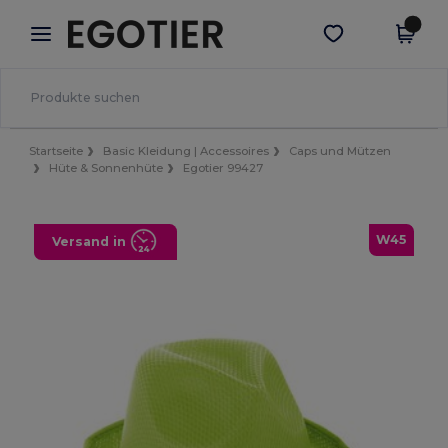
×
Egotier App
App holen
Bessere Preise in der App!
Startseite
Basic Kleidung | Accessoires
Caps und Mützen
Hüte & Sonnenhüte
Egotier 99427
W45
Versand in