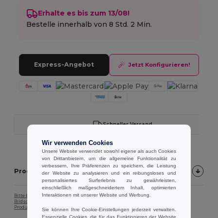
Erhalte es bis zum 13/08!
Bestelle innerhalb von
8 Std. 2 Min.
Express-Angebot
Jetzt Konfigurieren!
Schneller Versand
Wir verwenden Cookies
Unsere Website verwendet sowohl eigene als auch Cookies
von Drittanbietern, um die allgemeine Funktionalität zu
verbessern, Ihre Präferenzen zu speichern, die Leistung
Produktbeschreibung
der Website zu analysieren und ein reibungsloses und
personalisiertes Surferlebnis zu gewährleisten,
einschließlich maßgeschneidertem Inhalt, optimierten
Interaktionen mit unserer Website und Werbung.
Bitte beachten Sie, dass die Farbe des Produktbildes aufgrund der
Bildschirmkalibrierung möglicherweise nicht genau der tatsächlichen
Produktfarbe entspricht.
Sie können Ihre Cookie-Einstellungen jederzeit verwalten.
Essenzielle Cookies, die für das Funktionieren der Website