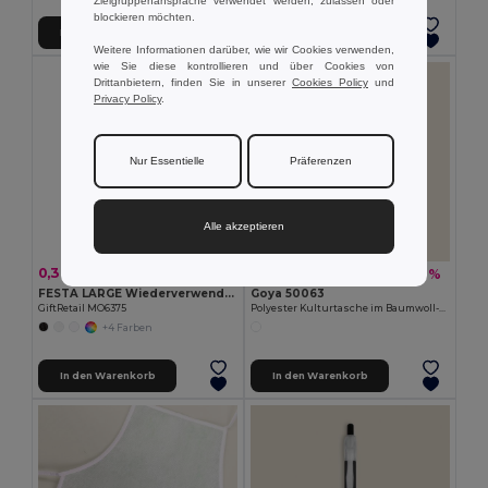
Zielgruppenansprache verwendet werden, zulassen oder
blockieren möchten.
In den Warenkorb
In den Warenkorb
Weitere Informationen darüber, wie wir Cookies verwenden,
wie Sie diese kontrollieren und über Cookies von
Drittanbietern, finden Sie in unserer
Cookies Policy
und
Privacy Policy
.
Nur Essentielle
Präferenzen
Alle akzeptieren
0,37 €
1,54 €
-17%
-27%
0,44 €
2,09 €
FESTA LARGE Wiederverwendbarer Becher 300ml
Goya 50063
GiftRetail MO6375
Polyester Kulturtasche im Baumwoll-Look, Sublimation POLY
+4 Farben
In den Warenkorb
In den Warenkorb