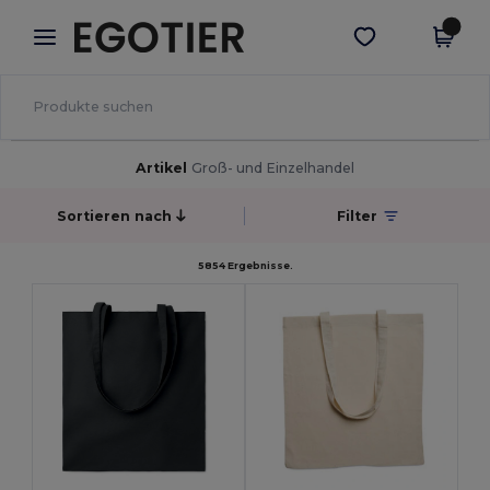
×
Egotier App
App holen
Bessere Preise in der App!
Artikel
Groß- und Einzelhandel
Sortieren nach
Filter
5854 Ergebnisse.