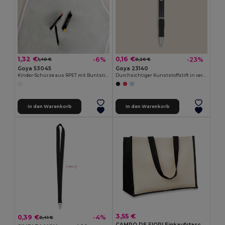
1,32 €
0,16 €
-6%
-23%
1,40 €
0,20 €
Goya 53045
Goya 23140
Kinder-Schürze aus RPET mit Buntstiften COOKER
Durchsichtiger Kunststoffstift in verschiedenen Farben TRANSLUCENT
In den Warenkorb
In den Warenkorb
3,55 €
0,39 €
-4%
0,41 €
CAMPO DE FIORI Einkaufstasche aus Jutestoff