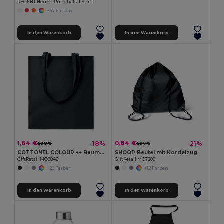
REGENT Herren Rundhals T Shirt
+47 Farben
In den Warenkorb
In den Warenkorb
1,64 €
0,84 €
-18%
-21%
1,98 €
1,07 €
COTTONEL COLOUR ++ Baumwoll-Einkaufstasche 180gr MO9846-
SHOOP Beutel mit Kordelzug
GiftRetail MO9846
GiftRetail MO7208
+20 Farben
+12 Farben
In den Warenkorb
In den Warenkorb