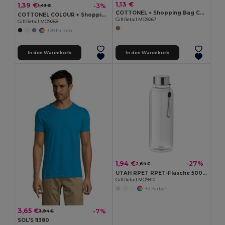
1,13 €
1,39 €
-3%
1,43 €
COTTONEL + Shopping Bag Cotton 140g/m²
COTTONEL COLOUR + Shopping Bag Cotton 140g/m²
GiftRetail MO9267
GiftRetail MO9268
+20 Farben
In den Warenkorb
In den Warenkorb
1,94 €
-27%
2,64 €
UTAH RPET RPET-Flasche 500ml
GiftRetail MO9910
+2 Farben
3,65 €
-7%
3,94 €
SOL'S 11380