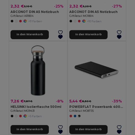
2,32 €
2,32 €
-25%
-27%
3,10 €
3,20 €
ARCONOT DIN A5 Notizbuch
ARCONOT DIN A5 Notizbuch
GiftRetail AR1804
GiftRetail MO1804
+11 Farben
+10 Farben
In den Warenkorb
In den Warenkorb
7,26 €
5,44 €
-8%
-39%
7,87 €
8,93 €
HELSINKI Isolierflasche 500ml
POWERFLAT Powerbank 4000 mAh
GiftRetail MO9431
GiftRetail MO8735
+5 Farben
In den Warenkorb
In den Warenkorb