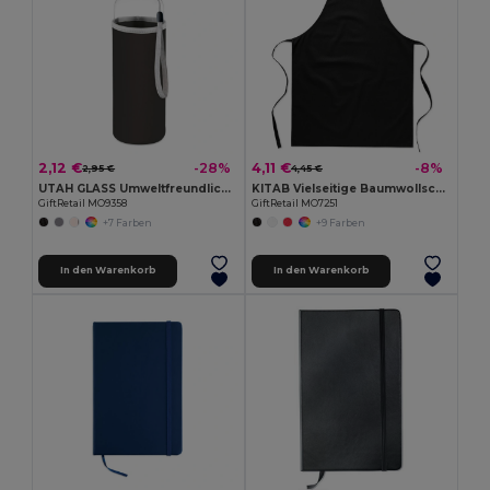
2,12 €
4,11 €
-28%
-8%
2,95 €
4,45 €
UTAH GLASS Umweltfreundliche 500ml Glasflasche mit Neoprenhülle
KITAB Vielseitige Baumwollschürze für Küche und Garten
GiftRetail MO9358
GiftRetail MO7251
+7 Farben
+9 Farben
In den Warenkorb
In den Warenkorb