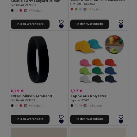
SIMPLE LANY Lanyard 20mm
GiftRetail MO8967
GiftRetail MO9058
+1 Farben
+7 Farben
In den Warenkorb
In den Warenkorb
0,29 €
1,37 €
EVENT Silikon Armband
Kappe aus Polyester
GiftRetail MO8913
Egotier 99547
+5 Farben
+6 Farben
In den Warenkorb
In den Warenkorb