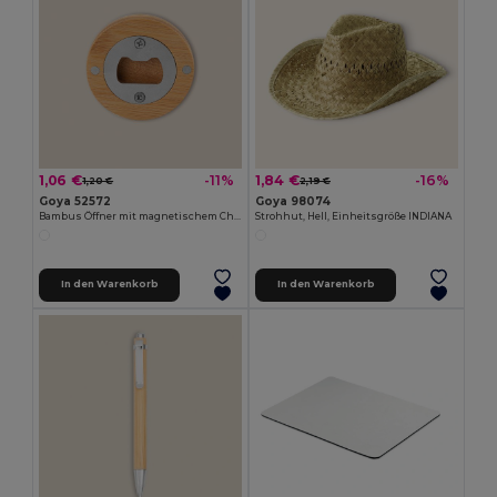
1,06 €
1,84 €
-11%
-16%
1,20 €
2,19 €
Goya 52572
Goya 98074
Bambus Öffner mit magnetischem Chrom-Metall ZUG
Strohhut, Hell, Einheitsgröße INDIANA
In den Warenkorb
In den Warenkorb