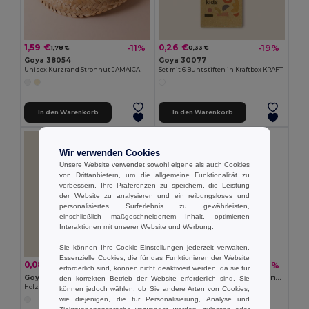
1,59 €
0,26 €
-11%
-19%
1,78 €
0,33 €
Goya 38054
Goya 30077
Unisex Kurzrand Strohhut JAMAICA
Set mit 6 Buntstiften in Kraftbox KRAFT
In den Warenkorb
In den Warenkorb
Wir verwenden Cookies
Unsere Website verwendet sowohl eigene als auch Cookies
von Drittanbietern, um die allgemeine Funktionalität zu
verbessern, Ihre Präferenzen zu speichern, die Leistung
der Website zu analysieren und ein reibungsloses und
personalisiertes Surferlebnis zu gewährleisten,
einschließlich maßgeschneidertem Inhalt, optimierten
Interaktionen mit unserer Website und Werbung.
Sie können Ihre Cookie-Einstellungen jederzeit verwalten.
Essenzielle Cookies, die für das Funktionieren der Website
0,08 €
0,26 €
-18%
-36%
0,10 €
0,41 €
erforderlich sind, können nicht deaktiviert werden, da sie für
Goya 50555
SUORA RPET-Filz-Schlüsselanhänger
den korrekten Betrieb der Website erforderlich sind. Sie
Holzbleistift mit antibakteriellem Finish SURGEON
GiftRetail MO6508
können jedoch wählen, ob Sie andere Arten von Cookies,
wie diejenigen, die für Personalisierung, Analyse und
+1 Farben