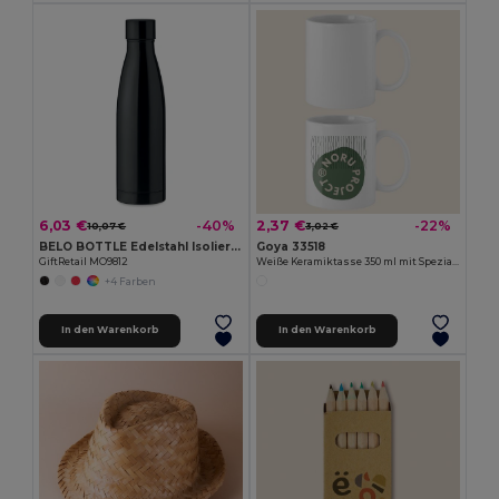
6,03 €
2,37 €
-40%
-22%
10,07 €
3,02 €
BELO BOTTLE Edelstahl Isolierflasche 500ml
Goya 33518
GiftRetail MO9812
Weiße Keramiktasse 350 ml mit Spezialbeschichtung SUBLIMATION
+4 Farben
In den Warenkorb
In den Warenkorb