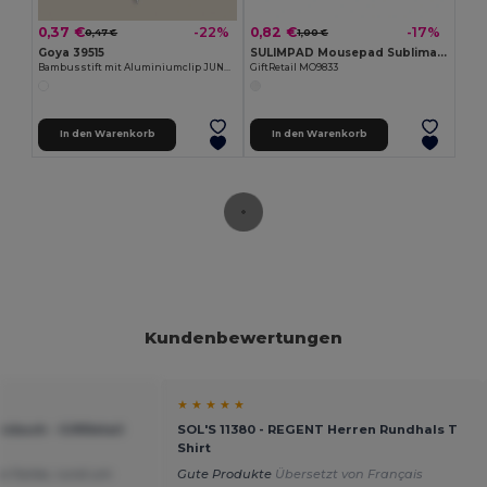
0,37 €
0,82 €
-22%
-17%
0,47 €
1,00 €
Goya 39515
SULIMPAD Mousepad Sublimation
Bambusstift mit Aluminiumclip JUNGLE
GiftRetail MO9833
In den Warenkorb
In den Warenkorb
Kundenbewertungen
★ ★ ★ ★ ★
zbuch - GiftRetail
SOL'S 11380 - REGENT Herren Rundhals T
Shirt
lle Farbe, rund um
Gute Produkte
Übersetzt von Français