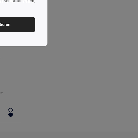
s von Drittanbietern,
tieren
er