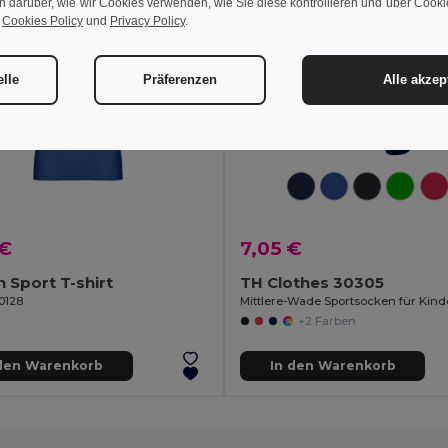
n darüber, wie wir Cookies verwenden, wie Sie diese kontrollieren und über Cookie
r
Cookies Policy
und
Privacy Policy
.
elle
Präferenzen
Alle akzep
 €
7,05 €
Sport T-shirt
TH Clothes 30305
0128
Mittlere-Wade Sportsocken für Kind
+2 Farben
 den Warenkorb
In den Warenkorb