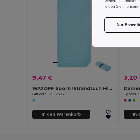
Weitere Informatione
finden Sie in unsere
Nur Essenti
9,47 €
3,20
WAXOFF Sport-/Strandtuch Mikrofaser
Damen 
GiftRetail MO2583
Egotier 3
In den Warenkorb
In