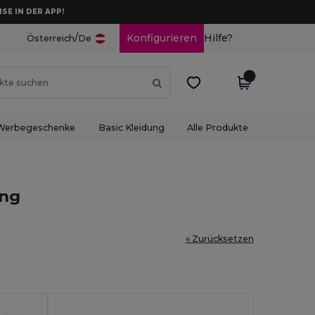
ISE IN DER APP!
/
Konfigurieren
Hilfe?
Österreich
De
Werbegeschenke
Basic Kleidung
Alle Produkte
ung
« Zurücksetzen