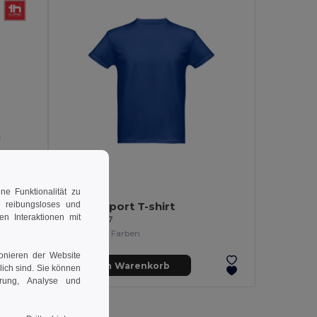
3,53 €
-23%
e Funktionalität zu
n reibungsloses und
Herren Sport T-shirt
en Interaktionen mit
Egotier 30127
+1 Farben
ionieren der Website
In den Warenkorb
rlich sind. Sie können
erung, Analyse und