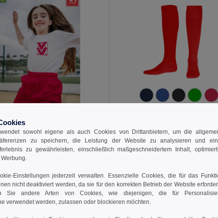
Cookies
 €
6,20 €
8,26 €
-14%
8,07 €
wendet sowohl eigene als auch Cookies von Drittanbietern, um die allgemein
räferenzen zu speichern, die Leistung der Website zu analysieren und ei
othes 30296
TH Clothes 30303
rferlebnis zu gewährleisten, einschließlich maßgeschneidertem Inhalt, optimiert
rts für Kinder
Mittlere -Wade Sportsocken
d Werbung.
+1 Farben
+1 Farben
kie-Einstellungen jederzeit verwalten. Essenzielle Cookies, die für das Funkt
 den Warenkorb
In den Warenkorb
nnen nicht deaktiviert werden, da sie für den korrekten Betrieb der Website erforde
 Sie andere Arten von Cookies, wie diejenigen, die für Personalisi
e verwendet werden, zulassen oder blockieren möchten.