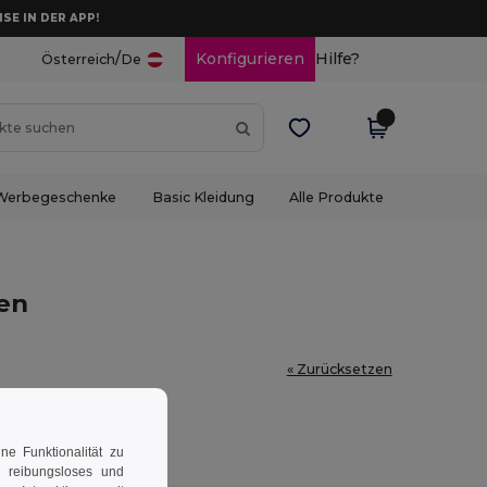
ISE IN DER APP!
/
Konfigurieren
Hilfe?
Österreich
De
Werbegeschenke
Basic Kleidung
Alle Produkte
en
« Zurücksetzen
e Funktionalität zu
n reibungsloses und