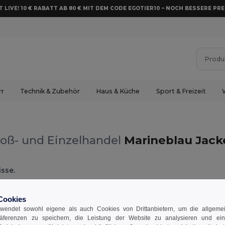
 LIVE! 10 € RABATT AB 80 € MIT DEM CODE EGOTIER10 – NOCH BESSERE PRE
rr
Technik & Zubehör
Haus & Küche
Sport & Freizeit
oß- und Einzelhandel
Marineblau Jack
sse.
Cookies
wendet sowohl eigene als auch Cookies von Drittanbietern, um die allgemein
räferenzen zu speichern, die Leistung der Website zu analysieren und ei