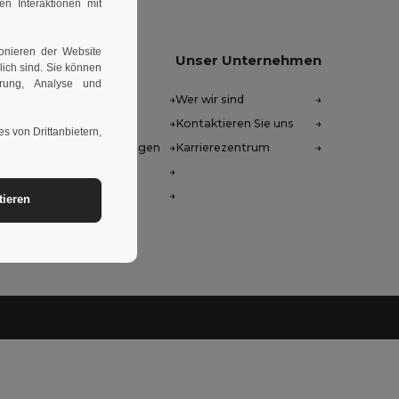
en Interaktionen mit
ionieren der Website
sen Sie uns helfen
Unser Unternehmen
rlich sind. Sie können
erung, Analyse und
ezentrum (FAQ)
Wer wir sind
ßhandelspreise
Kontaktieren Sie uns
s von Drittanbietern,
kgaben & Rückerstattungen
Karrierezentrum
ssar
sandmethoden
tieren