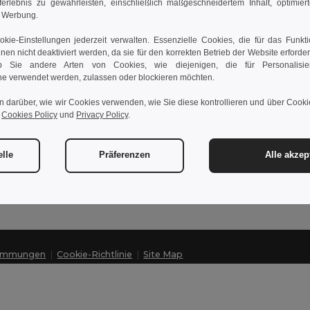
rferlebnis zu gewährleisten, einschließlich maßgeschneidertem Inhalt, optimiert
d Werbung.
kie-Einstellungen jederzeit verwalten. Essenzielle Cookies, die für das Funkt
aktieren Sie uns
Las
nnen nicht deaktiviert werden, da sie für den korrekten Betrieb der Website erforde
 Sie andere Arten von Cookies, wie diejenigen, die für Personalisi
Kunde
Hilf
e verwendet werden, zulassen oder blockieren möchten.
kunde@egotier.at
Gro
n darüber, wie wir Cookies verwenden, wie Sie diese kontrollieren und über Cookie
Rüc
r
Cookies Policy
und
Privacy Policy
.
Sales
verkauf@egotier.at
Glo
Ver
elle
Hotline
Präferenzen
Alle akzep
0800 018 027
Montag – Donnerstag: 10:00–13:00 & 14:00–17:30 Freitag: 10:00–14:00
timmungen
|
Cookie-Richtlinie
|
Site Map