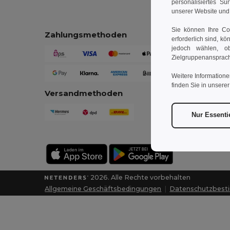
personalisiertes Su
unserer Website un
Sie können Ihre Coo
Zahlungsmethoden
Kont
erforderlich sind, kö
jedoch wählen, ob
Zielgruppenansprach
Weitere Informatione
finden Sie in unsere
Versandmethoden
Nur Essenti
2026. Alle Rechte vorbehalten
Allgemeine Geschäftsbedingungen
|
Datenschutzbes