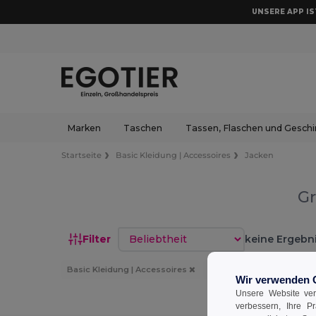
UNSERE APP IST
Marken
Taschen
Tassen, Flaschen und Geschi
Startseite
Basic Kleidung | Accessoires
Jacken
Gr
Sortieren nach
Filter
keine Ergebni
Basic Kleidung | Accessoires
Jacken
Marineblau
Wir verwenden 
Unsere Website ver
verbessern, Ihre P