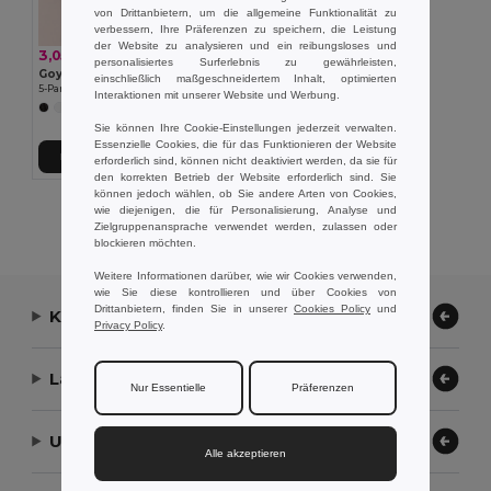
von Drittanbietern, um die allgemeine Funktionalität zu
verbessern, Ihre Präferenzen zu speichern, die Leistung
der Website zu analysieren und ein reibungsloses und
3,05 €
personalisiertes Surferlebnis zu gewährleisten,
Goya 39090
einschließlich maßgeschneidertem Inhalt, optimierten
5-Panel Cap aus Baumwolle mit Klettverschluss FIRST-CLASS
Interaktionen mit unserer Website und Werbung.
+1 Farben
Sie können Ihre Cookie-Einstellungen jederzeit verwalten.
Essenzielle Cookies, die für das Funktionieren der Website
In den Warenkorb
erforderlich sind, können nicht deaktiviert werden, da sie für
den korrekten Betrieb der Website erforderlich sind. Sie
können jedoch wählen, ob Sie andere Arten von Cookies,
Alle Produkte Anzeigen.
wie diejenigen, die für Personalisierung, Analyse und
Zielgruppenansprache verwendet werden, zulassen oder
blockieren möchten.
Weitere Informationen darüber, wie wir Cookies verwenden,
wie Sie diese kontrollieren und über Cookies von
Drittanbietern, finden Sie in unserer
Cookies Policy
und
Kontaktieren Sie uns
Privacy Policy
.
Lassen Sie uns helfen
Nur Essentielle
Präferenzen
Unser Unternehmen
Alle akzeptieren