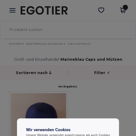
×
Egotier App
App holen
Bessere Preise in der App!
Startseite
Basic Kleidung | Accessoires
Caps und Mützen
Groß- und Einzelhandel
Marineblau Caps und Mützen
Sortieren nach
Filter
✓
ein Ergebnis.
Wir verwenden Cookies
Unsere Website verwendet sowohl eigene als auch Cookies