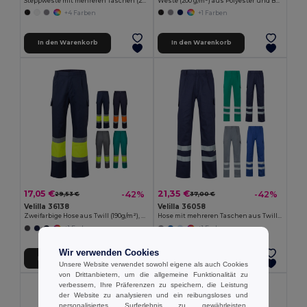
Steppweste mit mehreren Taschen (220g/m²), aus Polyester (100%)
Weste (200 g/m²) aus Polyester und Baumwolle
+4 Farben
+1 Farben
In den Warenkorb
In den Warenkorb
17,05 €
21,35 €
-42%
-42%
29,53 €
37,00 €
Velilla 36138
Velilla 36058
Zweifarbige Hose aus Twill (190g/m²), Baumwolle (20%) und Polyester (80%)
Hose mit mehreren Taschen aus Twill (200 g/m²), aus Baumwolle (35 %) und Polyester (65 %)
+1 Farben
+1 Farben
Wir verwenden Cookies
In den Warenkorb
In den Warenkorb
Unsere Website verwendet sowohl eigene als auch Cookies
von Drittanbietern, um die allgemeine Funktionalität zu
verbessern, Ihre Präferenzen zu speichern, die Leistung
der Website zu analysieren und ein reibungsloses und
personalisiertes Surferlebnis zu gewährleisten,