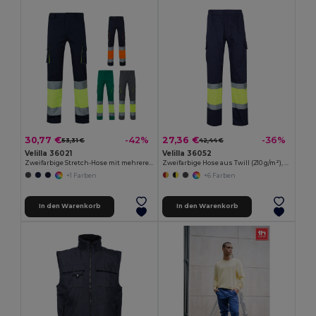
30,77 €
27,36 €
-42%
-36%
53,31 €
42,44 €
Velilla 36021
Velilla 36052
Zweifarbige Stretch-Hose mit mehreren Taschen (240 g/m²), aus Baumwolle (46 %), EME (38 %) und Polyester (16 %)
Zweifarbige Hose aus Twill (210 g/m²), gefüttert, mit mehreren Taschen, aus Baumwolle (20%) und Polyester (80%)
+1 Farben
+6 Farben
In den Warenkorb
In den Warenkorb