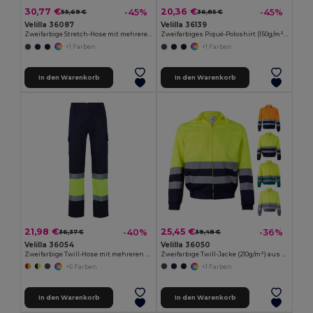
30,77 €
20,36 €
-45%
-45%
55,69 €
36,85 €
Velilla 36087
Velilla 36139
Zweifarbige Stretch-Hose mit mehreren Taschen (240 g/m²), aus Baumwolle (46 %), EME (38 %) und Polyester (16 %)
Zweifarbiges Piqué-Poloshirt (150g/m²) mit langen Ärmeln, aus Baumwolle (55%) und Polyester (45%)
+1 Farben
+1 Farben
In den Warenkorb
In den Warenkorb
21,98 €
25,45 €
-40%
-36%
36,37 €
39,48 €
Velilla 36054
Velilla 36050
Zweifarbige Twill-Hose mit mehreren Taschen (210 g/m²), aus Baumwolle (20%) und Polyester (80%)
Zweifarbige Twill-Jacke (210g/m²) aus Polyester (80%) und Baumwolle (20%)
+6 Farben
+1 Farben
In den Warenkorb
In den Warenkorb