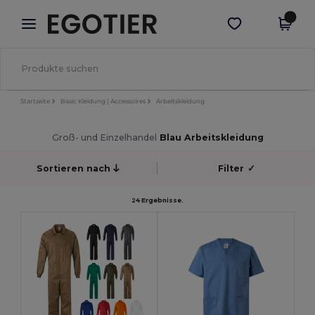
×
Egotier App
App holen
Bessere Preise in der App!
Startseite
Basic Kleidung | Accessoires
Arbeitskleidung
Groß- und Einzelhandel
Blau Arbeitskleidung
Sortieren nach
Filter
✓
24 Ergebnisse.