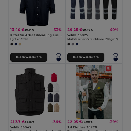
13,40 €
29,25 €
-33%
-40%
20,14 €
48,40 €
Kittel für Arbeitskleidung aus Baumwolle und Polyester
Velilla 36025
Egotier 30249
Multitaschen-Stretchhose (240 g/m²), aus Baumwolle (46 %), EME (38 %) und Polyester (16 %)
In den Warenkorb
In den Warenkorb
21,37 €
22,05 €
-36%
-39%
33,16 €
35,90 €
Velilla 36047
TH Clothes 30270