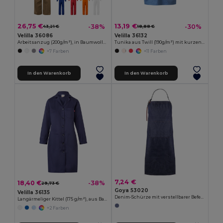
26,75 €
13,19 €
-38%
-30%
43,21 €
18,88 €
Velilla 36086
Velilla 36132
Arbeitsanzug (200g/m²), in Baumwolle (35%) und Polyester (65%)
Tunika aus Twill (190g/m²) mit kurzen Ärmeln, aus Polyester (65%) und Baumwolle (35%)
+7 Farben
+11 Farben
In den Warenkorb
In den Warenkorb
7,24 €
18,40 €
-38%
29,73 €
Goya 53020
Velilla 36135
Denim-Schürze mit verstellbarer Befestigung und Tasche NASHVILLE
Langärmeliger Kittel (175 g/m²), aus Baumwollköper (35 %) und Polyester (65 %)
+2 Farben