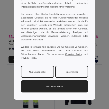
einschließlich maßgeschneidertem Inhalt, optimierten
Interaktionen mit unserer Website und Werbung.
Sie können Ihre Cookie-Einstellungen jederzeit verwalten.
Essenzielle Cookies, die für das Funktionieren der Website
erforderlich sind, können nicht deaktiviert werden, da sie für
den korrekten Betrieb der Website erforderlich sind. Sie
können jedoch wählen, ob Sie andere Arten von Cookies,
wie diejenigen, die für Personalisierung, Analyse und
Zielgruppenansprache verwendet werden, zulassen oder
22,95 €
10,92 €
-45%
-30%
41,54 €
15,63 €
blockieren möchten.
Velilla 36100
Velilla 36141
Zweifarbiges Piqué-Poloshirt (150g/m²) mit kurzen Ärmeln, aus Baumwolle (55%) und Polyester (45%)
Poloshirt (140g/m²) im Bird-Eye-Design mit kurzen Ärmeln, aus Polyester (100%)
Weitere Informationen darüber, wie wir Cookies verwenden,
+1 Farben
+1 Farben
wie Sie diese kontrollieren und über Cookies von
Drittanbietern, finden Sie in unserer
Cookies Policy
und
Privacy Policy
.
In den Warenkorb
In den Warenkorb
Nur Essentielle
Präferenzen
Alle akzeptieren