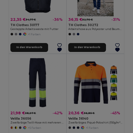
22,35 €
36,15 €
-36%
-31%
34,77 €
52,70 €
TH Clothes 30177
TH Clothes 30272
Gesteppte Arbeitsweste mit Futter
Arbeitshose aus Polyester und Baumwolle
+1 Farben
In den Warenkorb
In den Warenkorb
21,98 €
20,36 €
-42%
-45%
38,07 €
36,85 €
Velilla 36056
Velilla 36140
Zweifarbige Twill-Hose mit mehreren Taschen (210 g/m²), aus Baumwolle (20%) und Polyester (80%)
Zweifarbiges Piqué-Poloshirt (150g/m²) mit langen Ärmeln, aus Baumwolle (55%) und Polyester (45%)
+5 Farben
+1 Farben