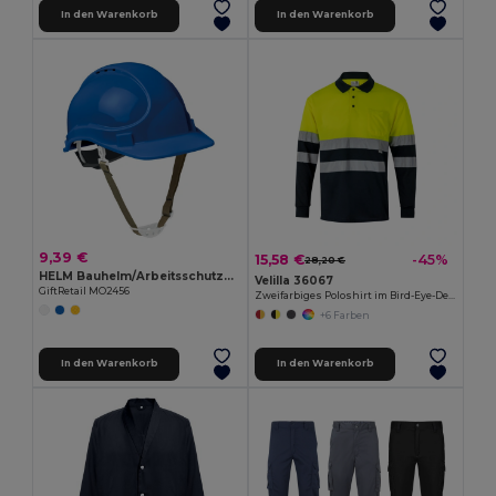
In den Warenkorb
In den Warenkorb
9,39 €
15,58 €
-45%
28,20 €
HELM Bauhelm/Arbeitsschutzhelm ABS
Velilla 36067
GiftRetail MO2456
Zweifarbiges Poloshirt im Bird-Eye-Design (160g/m²) mit langen Ärmeln, aus Polyester (100%)
+6 Farben
In den Warenkorb
In den Warenkorb